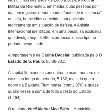
Nos últimos dez anos, de 2005 a 2014, a
Polícia
Militar do Rio
matou, em média, duas pessoas por
dia, em registros denominados “autos de resistência”,
ou seja, homicídios cometidos por policiais
teoricamente em situação de defesa. A Anistia
Internacional identificou, em uma pesquisa exclusiva
que divulga hoje, 8.466 ocorrências desse tipo no
período pesquisado.
A reportagem é de
Carina Bacelar
, publicada pelo
O
Estado de S. Paulo
, 03-08-2015.
A capital fluminense concentrou o maior número de
casos ao longo do período, 5.132, mais do que o
dobro da Baixada Fluminense (com 2.070) e quase
quatro vezes a soma de todo o resto do Estado
(1.264).
O relatório
Você Matou Meu Filho
– Homicídios