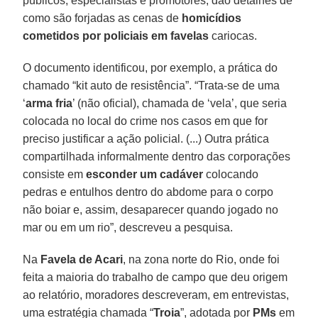
públicos, especialistas e promotores, dão detalhes de
como são forjadas as cenas de
homicídios
cometidos por policiais em favelas
cariocas.
O documento identificou, por exemplo, a prática do
chamado “kit auto de resistência”. “Trata-se de uma
‘
arma fria
’ (não oficial), chamada de ‘vela’, que seria
colocada no local do crime nos casos em que for
preciso justificar a ação policial. (...) Outra prática
compartilhada informalmente dentro das corporações
consiste em
esconder um cadáver
colocando
pedras e entulhos dentro do abdome para o corpo
não boiar e, assim, desaparecer quando jogado no
mar ou em um rio”, descreveu a pesquisa.
Na
Favela de Acari
, na zona norte do Rio, onde foi
feita a maioria do trabalho de campo que deu origem
ao relatório, moradores descreveram, em entrevistas,
uma estratégia chamada “
Troia
”, adotada por
PMs
em