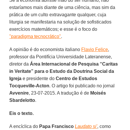
Se a economia abrisse mão do ser humano, não
estaríamos mais diante de uma ciência, mas sim da
prática de um culto extravagante qualquer, cuja
liturgia se manifestaria na solução de sofisticados
exercícios matemáticos; e esse é o foco do
"paradigma tecnocrático"
.
A opinião é do economista italiano
Flavio Felice
,
professor da Pontifícia Universidade Lateranense,
diretor da
Área Internacional de Pesquisa “Caritas
in Veritate” para o Estudo da Doutrina Social da
Igreja
e presidente do
Centro de Estudos
Tocqueville-Acton
. O artigo foi publicado no jornal
Avvenire
, 23-07-2015. A tradução é de
Moisés
Sbardelotto
.
Eis o texto.
A encíclica do
Papa Francisco
Laudato si'
, como