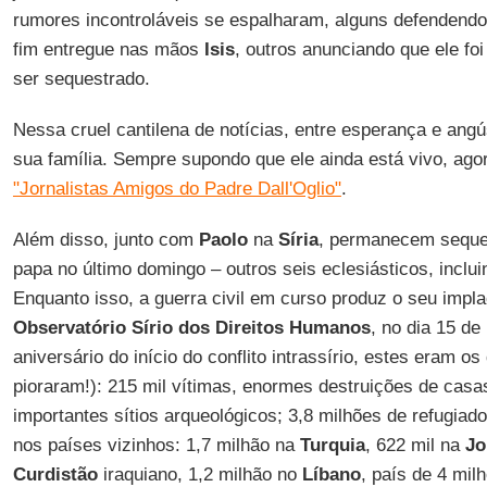
rumores incontroláveis se espalharam, alguns defendendo 
fim entregue nas mãos
Isis
, outros anunciando que ele fo
ser sequestrado.
Nessa cruel cantilena de notícias, entre esperança e ang
sua família. Sempre supondo que ele ainda está vivo, ag
"Jornalistas Amigos do Padre Dall'Oglio"
.
Além disso, junto com
Paolo
na
Síria
, permanecem seque
papa no último domingo – outros seis eclesiásticos, inclu
Enquanto isso, a guerra civil em curso produz o seu impl
Observatório Sírio dos Direitos Humanos
, no dia 15 de
aniversário do início do conflito intrassírio, estes eram os
pioraram!): 215 mil vítimas, enormes destruições de casa
importantes sítios arqueológicos; 3,8 milhões de refugiad
nos países vizinhos: 1,7 milhão na
Turquia
, 622 mil na
Jo
Curdistão
iraquiano, 1,2 milhão no
Líbano
, país de 4 mil