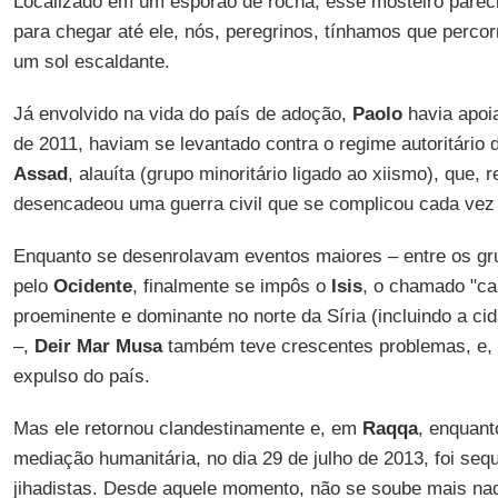
Localizado em um esporão de rocha, esse mosteiro pareci
para chegar até ele, nós, peregrinos, tínhamos que perco
um sol escaldante.
Já envolvido na vida do país de adoção,
Paolo
havia apoi
de 2011, haviam se levantado contra o regime autoritário 
Assad
, alauíta (grupo minoritário ligado ao xiismo), que, 
desencadeou uma guerra civil que se complicou cada vez
Enquanto se desenrolavam eventos maiores – entre os gru
pelo
Ocidente
, finalmente se impôs o
Isis
, o chamado "cal
proeminente e dominante no norte da Síria (incluindo a c
–,
Deir Mar Musa
também teve crescentes problemas, e,
expulso do país.
Mas ele retornou clandestinamente e, em
Raqqa
, enquan
mediação humanitária, no dia 29 de julho de 2013, foi seq
jihadistas. Desde aquele momento, não se soube mais nad