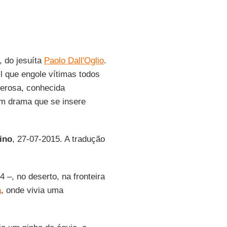
, do jesuíta
Paolo Dall'Oglio
.
l que engole vítimas todos
nerosa, conhecida
m drama que se insere
ino
, 27-07-2015. A tradução
–, no deserto, na fronteira
a
, onde vivia uma