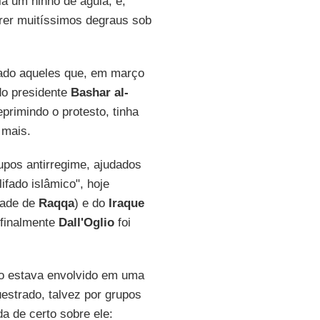
a um ninho de águia, e,
rrer muitíssimos degraus sob
ado aqueles que, em março
do presidente
Bashar al-
reprimindo o protesto, tinha
 mais.
pos antirregime, ajudados
ifado islâmico", hoje
idade de
Raqqa
) e do
Iraque
 finalmente
Dall'Oglio
foi
to estava envolvido em uma
uestrado, talvez por grupos
a de certo sobre ele: