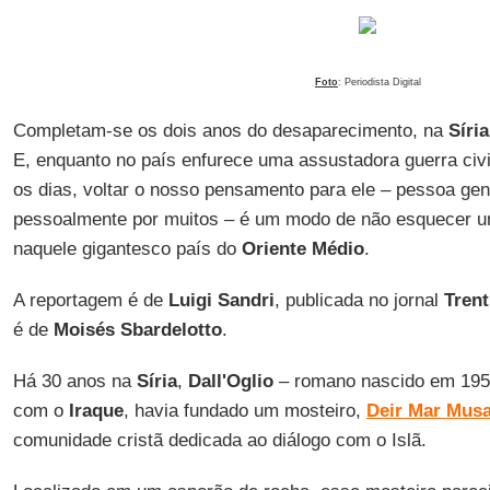
Foto
: Periodista Digital
Completam-se os dois anos do desaparecimento, na
Síria
E, enquanto no país enfurece uma assustadora guerra civi
os dias, voltar o nosso pensamento para ele – pessoa ge
pessoalmente por muitos – é um modo de não esquecer u
naquele gigantesco país do
Oriente Médio
.
A reportagem é de
Luigi Sandri
, publicada no jornal
Trent
é de
Moisés Sbardelotto
.
Há 30 anos na
Síria
,
Dall'Oglio
– romano nascido em 1954 
com o
Iraque
, havia fundado um mosteiro,
Deir Mar Mus
comunidade cristã dedicada ao diálogo com o Islã.