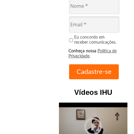
Eu concordo em
receber comunicações.
Conheça nossa
Política de
Privacidade
.
Vídeos IHU
play_circle_outline