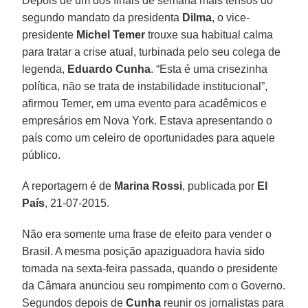
Depois de um dos finais de semana mais tensos do
segundo mandato da presidenta
Dilma
, o vice-
presidente
Michel Temer
trouxe sua habitual calma
para tratar a crise atual, turbinada pelo seu colega de
legenda,
Eduardo Cunha
. “Esta é uma crisezinha
política, não se trata de instabilidade institucional”,
afirmou Temer, em uma evento para acadêmicos e
empresários em Nova York. Estava apresentando o
país como um celeiro de oportunidades para aquele
público.
A reportagem é de
Marina Rossi
, publicada por
El
País
, 21-07-2015.
Não era somente uma frase de efeito para vender o
Brasil. A mesma posição apaziguadora havia sido
tomada na sexta-feira passada, quando o presidente
da Câmara anunciou seu rompimento com o Governo.
Segundos depois de
Cunha
reunir os jornalistas para