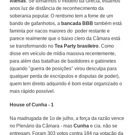
Atenas
. Se tomarmos o modelo da Grécia, estamos
anos luz de distância de reconhecimento da
soberania popular. O rentismo tem a fome de um
bando de gafanhotos, a
bancada BBB
também está
faminta por nacos maiores do poder restante e
parece realmente que o baixo clero da Câmara está
se transformando no
Tea Party brasileiro
. Como
disse em veículo de mídia massiva recentemente,
para além das batalhas de bastidores e gabinetes
(quando "guerra de posições" virou desculpa para
qualquer perda de escrúpulos e disputas de poder),
quem tem direito adquirido é bom estar organizado o
mais rápido possível.
House of Cunha - 1
Na madrugada de 1o de julho, a força da razão vence
no Plenário da Câmara - mas
Cunha
e cia. não se
entregam. Foram 303 votos contra 184 na votação da