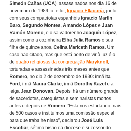
Simeón Cañas
(
UCA
), assassinados nos dia 16 de
novembro de 1989: o reitor,
Ignacio Ellacuría
, junto
com seus compatriotas espanhóis
Ignacio Martín
Baro
,
Segundo Montes
,
Amando López
e
Juan
Ramón Moreno
, e o salvadorenho
Joaquín López
,
assim como a cozinheira
Elba Julia Ramos
e sua
filha de quinze anos,
Celina Mariceth Ramos
. Um
caso não citado, mas que está perto de vir à luz é o
de
quatro religiosas da congregação
Maryknoll
,
torturadas e assassinadas três meses antes que
Romero
, no dia 2 de dezembro de 1980: irmã
Ita
Ford
, irmã
Maura Clarke
, irmã
Dorothy Kazel
e a
leiga
Jean Donovan
. Depois, há um número grande
de sacerdotes, catequistas e seminaristas mortos
antes e depois de
Romero
. “Estamos estudando mais
de 500 casos e instituímos uma comissão especial
para que trabalhe nisso”, declarou
José Luis
Escobar
, sétimo bispo da diocese e sucessor do