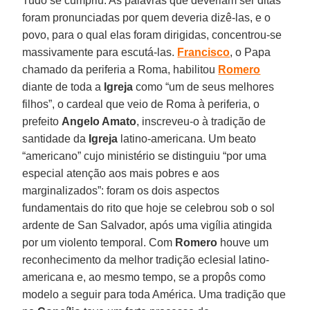
Tudo se cumpriu. As palavras que deveriam ser ditas
foram pronunciadas por quem deveria dizê-las, e o
povo, para o qual elas foram dirigidas, concentrou-se
massivamente para escutá-las.
Francisco
, o Papa
chamado da periferia a Roma, habilitou
Romero
diante de toda a
Igreja
como “um de seus melhores
filhos”, o cardeal que veio de Roma à periferia, o
prefeito
Angelo Amato
, inscreveu-o à tradição de
santidade da
Igreja
latino-americana. Um beato
“americano” cujo ministério se distinguiu “por uma
especial atenção aos mais pobres e aos
marginalizados”: foram os dois aspectos
fundamentais do rito que hoje se celebrou sob o sol
ardente de San Salvador, após uma vigília atingida
por um violento temporal. Com
Romero
houve um
reconhecimento da melhor tradição eclesial latino-
americana e, ao mesmo tempo, se a propôs como
modelo a seguir para toda América. Uma tradição que