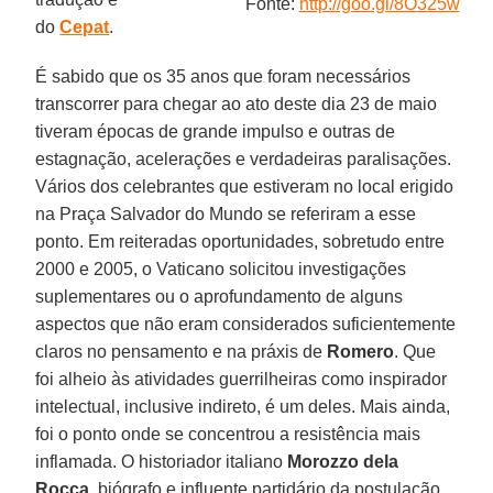
Fonte:
http://goo.gl/8O325w
do
Cepat
.
É sabido que os 35 anos que foram necessários
transcorrer para chegar ao ato deste dia 23 de maio
tiveram épocas de grande impulso e outras de
estagnação, acelerações e verdadeiras paralisações.
Vários dos celebrantes que estiveram no local erigido
na Praça Salvador do Mundo se referiram a esse
ponto. Em reiteradas oportunidades, sobretudo entre
2000 e 2005, o Vaticano solicitou investigações
suplementares ou o aprofundamento de alguns
aspectos que não eram considerados suficientemente
claros no pensamento e na práxis de
Romero
. Que
foi alheio às atividades guerrilheiras como inspirador
intelectual, inclusive indireto, é um deles. Mais ainda,
foi o ponto onde se concentrou a resistência mais
inflamada. O historiador italiano
Morozzo dela
Rocca
, biógrafo e influente partidário da postulação,