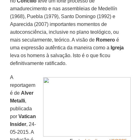
no
Concílio
teve um forte processo de
amadurecimento e nas assembleias de Medellín
(1968), Puebla (1979), Santo Domingo (1992) e
Aparecida (2007) importantes momentos de
autoconsciência, inclusive no plano teológico, ou
mais secularmente, teórico. A visão de
Romero
é
uma expressão autêntica da maneira como a
Igreja
leva os homens à salvação. Isto é o que ficou
definitivamente ratificado.
A
reportagem
é de
Alver
Metalli
,
publicada
por
Vatican
Insider
, 24-
05-2015. A
tradução é