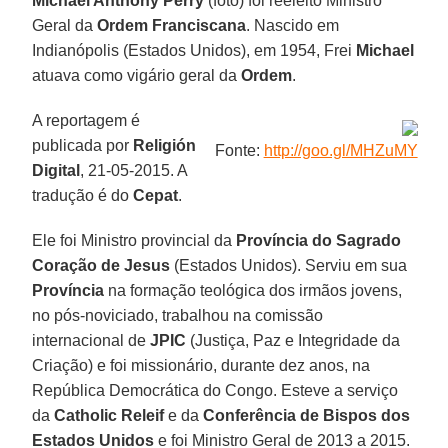
Michael Anthony Perry
(foto) foi reeleito Ministro
Geral da
Ordem Franciscana
. Nascido em
Indianópolis (Estados Unidos), em 1954, Frei
Michael
atuava como vigário geral da
Ordem
.
A reportagem é
publicada por
Religión
Fonte:
http://goo.gl/MHZuMY
Digital
, 21-05-2015. A
tradução é do
Cepat
.
Ele foi Ministro provincial da
Província do Sagrado
Coração de Jesus
(Estados Unidos). Serviu em sua
Província
na formação teológica dos irmãos jovens,
no pós-noviciado, trabalhou na comissão
internacional de
JPIC
(Justiça, Paz e Integridade da
Criação) e foi missionário, durante dez anos, na
República Democrática do Congo. Esteve a serviço
da
Catholic Releif
e da
Conferência de Bispos dos
Estados Unidos
e foi Ministro Geral de 2013 a 2015.