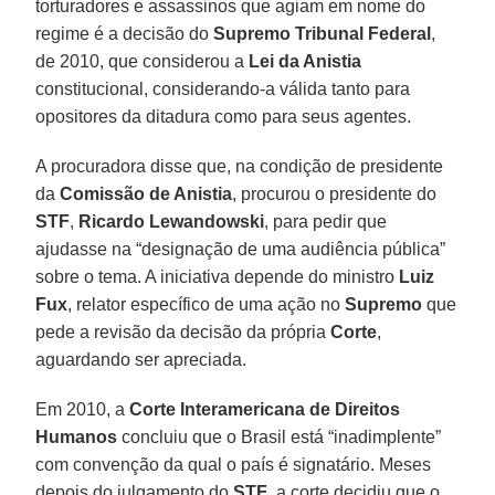
torturadores e assassinos que agiam em nome do
regime é a decisão do
Supremo Tribunal Federal
,
de 2010, que considerou a
Lei da Anistia
constitucional, considerando-a válida tanto para
opositores da ditadura como para seus agentes.
A procuradora disse que, na condição de presidente
da
Comissão de Anistia
, procurou o presidente do
STF
,
Ricardo Lewandowski
, para pedir que
ajudasse na “designação de uma audiência pública”
sobre o tema. A iniciativa depende do ministro
Luiz
Fux
, relator específico de uma ação no
Supremo
que
pede a revisão da decisão da própria
Corte
,
aguardando ser apreciada.
Em 2010, a
Corte Interamericana de Direitos
Humanos
concluiu que o Brasil está “inadimplente”
com convenção da qual o país é signatário. Meses
depois do julgamento do
STF
, a corte decidiu que o