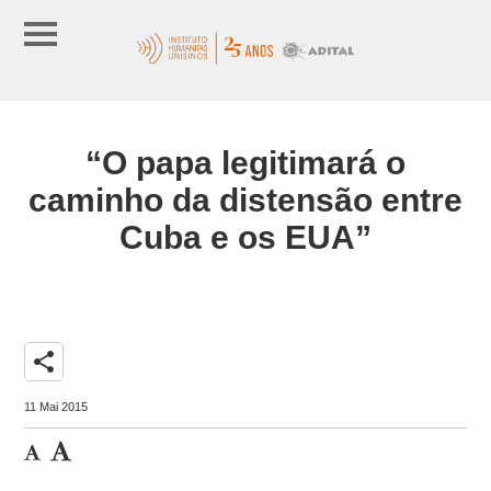
“O papa legitimará o
caminho da distensão entre
Cuba e os EUA”
share
11 Mai 2015