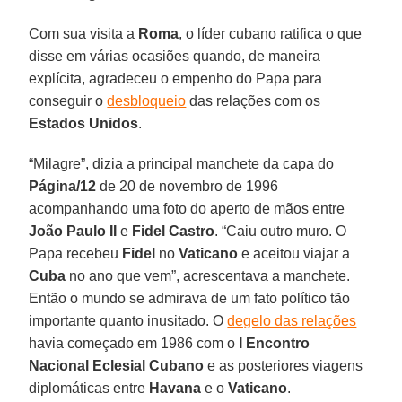
Com sua visita a
Roma
, o líder cubano ratifica o que
disse em várias ocasiões quando, de maneira
explícita, agradeceu o empenho do Papa para
conseguir o
desbloqueio
das relações com os
Estados Unidos
.
“Milagre”, dizia a principal manchete da capa do
Página/12
de 20 de novembro de 1996
acompanhando uma foto do aperto de mãos entre
João Paulo II
e
Fidel Castro
. “Caiu outro muro. O
Papa recebeu
Fidel
no
Vaticano
e aceitou viajar a
Cuba
no ano que vem”, acrescentava a manchete.
Então o mundo se admirava de um fato político tão
importante quanto inusitado. O
degelo das relações
havia começado em 1986 com o
I Encontro
Nacional Eclesial Cubano
e as posteriores viagens
diplomáticas entre
Havana
e o
Vaticano
.