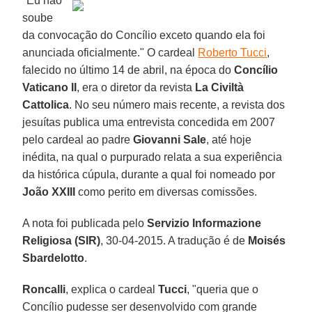
"Eu não
soube
da convocação do Concílio exceto quando ela foi
anunciada oficialmente." O cardeal
Roberto Tucci
,
falecido no último 14 de abril, na época do
Concílio
Vaticano II
, era o diretor da revista
La Civiltà
Cattolica
. No seu número mais recente, a revista dos
jesuítas publica uma entrevista concedida em 2007
pelo cardeal ao padre
Giovanni Sale
, até hoje
inédita, na qual o purpurado relata a sua experiência
da histórica cúpula, durante a qual foi nomeado por
João XXIII
como perito em diversas comissões.
A nota foi publicada pelo
Servizio Informazione
Religiosa (SIR)
, 30-04-2015. A tradução é de
Moisés
Sbardelotto
.
Roncalli
, explica o cardeal
Tucci
, "queria que o
Concílio pudesse ser desenvolvido com grande