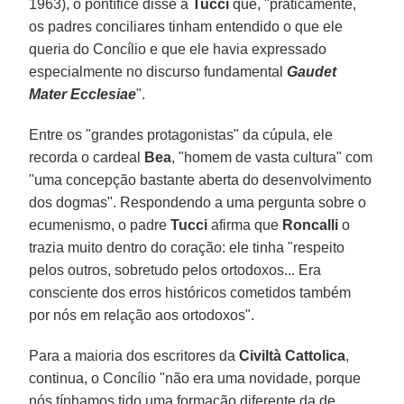
1963), o pontífice disse a
Tucci
que, "praticamente,
os padres conciliares tinham entendido o que ele
queria do Concílio e que ele havia expressado
especialmente no discurso fundamental
Gaudet
Mater Ecclesiae
".
Entre os "grandes protagonistas" da cúpula, ele
recorda o cardeal
Bea
, "homem de vasta cultura" com
"uma concepção bastante aberta do desenvolvimento
dos dogmas". Respondendo a uma pergunta sobre o
ecumenismo, o padre
Tucci
afirma que
Roncalli
o
trazia muito dentro do coração: ele tinha "respeito
pelos outros, sobretudo pelos ortodoxos... Era
consciente dos erros históricos cometidos também
por nós em relação aos ortodoxos".
Para a maioria dos escritores da
Civiltà Cattolica
,
continua, o Concílio "não era uma novidade, porque
nós tínhamos tido uma formação diferente da de