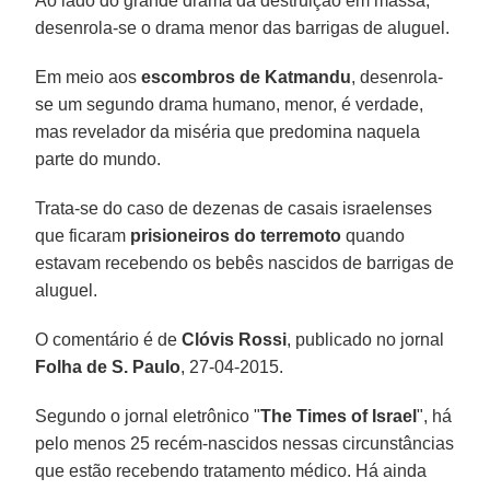
Ao lado do grande drama da destruição em massa,
desenrola-se o drama menor das barrigas de aluguel.
Em meio aos
escombros
de Katmandu
, desenrola-
se um segundo drama humano, menor, é verdade,
mas revelador da miséria que predomina naquela
parte do mundo.
Trata-se do caso de dezenas de casais israelenses
que ficaram
prisioneiros do
terremoto
quando
estavam recebendo os bebês nascidos de barrigas de
aluguel.
O comentário é de
Clóvis Rossi
, publicado no jornal
Folha de S. Paulo
, 27-04-2015.
Segundo o jornal eletrônico "
The Times of Israel
", há
pelo menos 25 recém-nascidos nessas circunstâncias
que estão recebendo tratamento médico. Há ainda