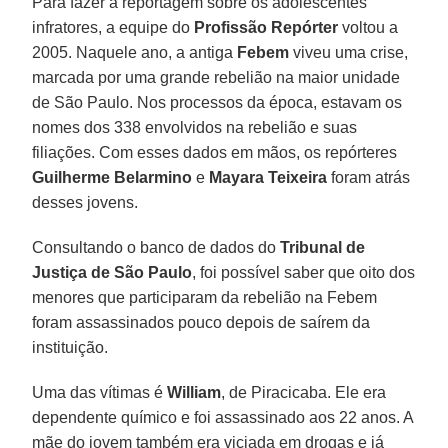
Para fazer a reportagem sobre os adolescentes
infratores, a equipe do
Profissão Repórter
voltou a
2005. Naquele ano, a antiga
Febem
viveu uma crise,
marcada por uma grande rebelião na maior unidade
de São Paulo. Nos processos da época, estavam os
nomes dos 338 envolvidos na rebelião e suas
filiações. Com esses dados em mãos, os repórteres
Guilherme Belarmino
e
Mayara Teixeira
foram atrás
desses jovens.
Consultando o banco de dados do
Tribunal de
Justiça de São Paulo
, foi possível saber que oito dos
menores que participaram da rebelião na Febem
foram assassinados pouco depois de saírem da
instituição.
Uma das vítimas é
William
, de Piracicaba. Ele era
dependente químico e foi assassinado aos 22 anos. A
mãe do jovem também era viciada em drogas e já