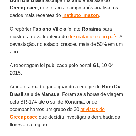
Bom Dia Brasil
acompanha ambientalistas do
Greenpeace
, que foram a campo após analisar os
dados mais recentes do
Instituto Imazon
.
O repórter
Fabiano Villela
foi até
Roraima
para
mostrar a nova fronteira do
desmatamento no país
. A
devastação, no estado, cresceu mais de 50% em um
ano.
A reportagem foi publicada pelo portal
G1
, 10-04-
2015.
Ainda era madrugada quando a equipe do
Bom Dia
Brasil
saiu de
Manaus
. Foram seis horas de viagem
pela BR-174 até o sul de
Roraima
, onde
acompanhamos um grupo de 30
ativistas do
Greenpeace
que decidiu investigar a derrubada da
floresta na região.