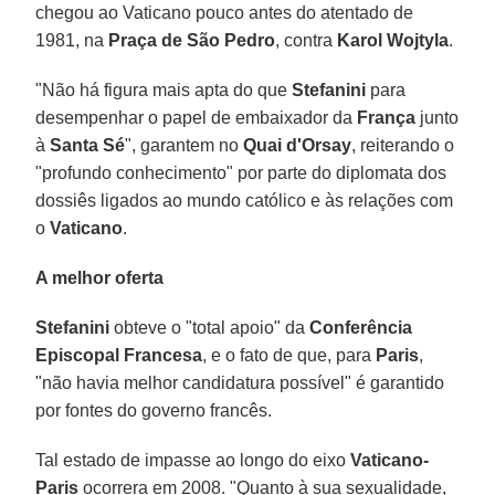
chegou ao Vaticano pouco antes do atentado de
1981, na
Praça de São Pedro
, contra
Karol Wojtyla
.
"Não há figura mais apta do que
Stefanini
para
desempenhar o papel de embaixador da
França
junto
à
Santa Sé
", garantem no
Quai d'Orsay
, reiterando o
"profundo conhecimento" por parte do diplomata dos
dossiês ligados ao mundo católico e às relações com
o
Vaticano
.
A melhor oferta
Stefanini
obteve o "total apoio" da
Conferência
Episcopal Francesa
, e o fato de que, para
Paris
,
"não havia melhor candidatura possível" é garantido
por fontes do governo francês.
Tal estado de impasse ao longo do eixo
Vaticano-
Paris
ocorrera em 2008. "Quanto à sua sexualidade,