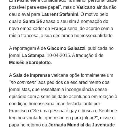
Em
Paris
, ele é considerado "a melhor personalidade
possível para esse papel", mas o
Vaticano
ainda não
deu o aval para
Laurent Stefanini
. O motivo pelo
qual a
Santa Sé
atrasa o seu sim à nomeação do
novo embaixador da
França
seria, de acordo com a
mídia francesa, a sua declarada homossexualidade.
A reportagem é de
Giacomo Galeazzi
, publicada no
jornal
La Stampa
, 10-04-2015. A tradução é de
Moisés Sbardelotto
.
A
Sala de Imprensa
vaticana opõe formalmente um
"no comment"
aos pedidos de esclarecimento dos
jornalistas, que ressaltam a incongruência desse
episódio com a sensibilidade acentuada em relação à
condição homossexual manifestada tanto por
Francisco ("Se uma pessoa é gay e busca o Senhor e
tem boa vontade, quem sou eu para julgar?", disse o
papa no retorno da
Jornada Mundial da Juventude