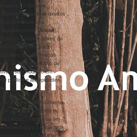
escimento. O Sistema
utamente violador de direitos
ncia formulada pela
 do Adolescente (
Anced
),
rianças e Adolescentes do
 Adolescente do Ceará
teramericana de Direitos
ivas do Ceará. Relatos de
ativas, superlotação em
te público e até episódios
rove que o recrudescimento
 de violência no Brasil ou
população. O que está em
etrocesso para a sociedade
tegralmente o
ECA
e a lei