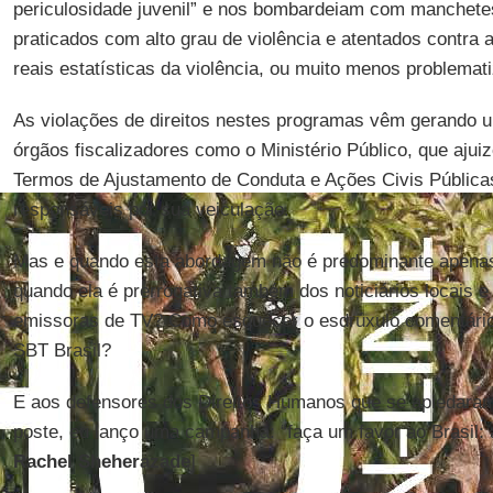
periculosidade juvenil” e nos bombardeiam com manchetes
praticados com alto grau de violência e atentados contra 
reais estatísticas da violência, ou muito menos problemati
As violações de direitos nestes programas vêm gerando u
órgãos fiscalizadores como o Ministério Público, que ajui
Termos de Ajustamento de Conduta e Ações Civis Pública
responsáveis por sua veiculação.
Mas e quando esta abordagem não é predominante apenas
quando ela é prerrogativa também dos noticiários locais 
emissoras de TV? Como esquecer o esdrúxulo comentári
SBT Brasil?
E aos defensores dos Direitos Humanos que se apiedaram
poste, eu lanço uma campanha: “faça um favor ao Brasil: 
Rachel Sheherazade
]