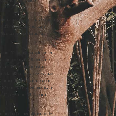
o, furto e tráfico
tores de violência. O último
m 2012 nas cidades com
dolescentes poderão ser
s com 12 anos completos em
e atingirem os 19 anos de
o a 2011. A IHA mostrou
imadamente três vezes mais
es brancos. De acordo com
13” em 2011, a vitimização
e 71,7%, em 2002, para
o mundo e o investimento de