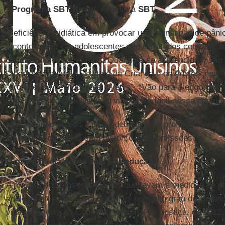
-
Programa SBT Brasil
, emissora
SBT
.
A eficiência midiática em provocar uma sensação de pâni
incontestável! Os adolescentes são retratados como os a
onda de violência no País. Quando e se apreendidos, são 
“aberração que é o Estatuto da Criança e do Adolescente”
"proteger os delinquentes juvenis". “Vão para a engorda”, 
uma alteração na legislação vira tarefa fácil nessa conjunt
Mas, quando vemos a mídia debater com profundidade a con
ou retratar ou dados sem distorções ou omissões?
O que a mídia omite sobre a redução
A maioria dos atos infracionais que levam a medidas de p
adolescentes não envolve crimes com alto grau de violênc
vida. Pesquisa do Conselho Nacional de Justiça, de 2012, 