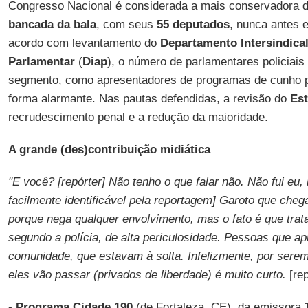
Congresso Nacional é considerada a mais conservadora d
bancada da bala
, com seus
55 deputados
, nunca antes 
acordo com levantamento do
Departamento Intersindica
Parlamentar
(
Diap
), o número de parlamentares policiai
segmento, como apresentadores de programas de cunho po
forma alarmante. Nas pautas defendidas, a revisão do
Es
recrudescimento penal e a redução da maioridade.
A grande (des)contribuição midiática
"E você? [repórter] Não tenho o que falar não. Não fui eu
facilmente identificável pela reportagem] Garoto que chega
porque nega qualquer envolvimento, mas o fato é que trat
segundo a polícia, de alta periculosidade. Pessoas que a
comunidade, que estavam à solta. Infelizmente, por sere
eles vão passar (privados de liberdade) é muito curto.
[re
-
Programa Cidade 190
(de Fortaleza, CE), da emissora