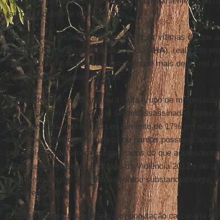
cometidos por adolescentes são predominantemente de roub
(aproximadamente 80% do total).
Os adolescentes, na realidade, são mais vítimas do que au
Índice de Homicídios na Adolescência (
IHA
), realizado e
mais de 100 mil habitantes, estimou que mais de 42 mil a
vítimas de homicídios até 2019.
De acordo com os dados, para cada grupo de mil pessoa
2012, 3,32 correm o risco de serem assassinadas antes d
idade, taxa que representa um aumento de 17% em relaçã
ainda que adolescentes negros ou pardos possuem aprox
probabilidade de serem assassinados do que adolescent
os dados das pesquisas: “Mapa da Violência 2012 e de 20
dos jovens negros também aumentou substancialmente, d
154%, em 2010.
O Brasil já possui a quarta maior população carcerária d