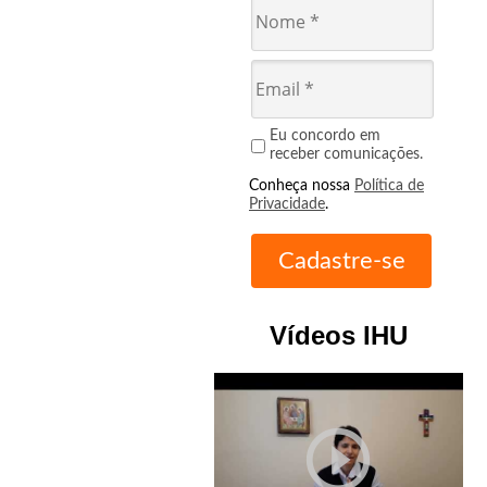
Eu concordo em
receber comunicações.
Conheça nossa
Política de
Privacidade
.
Vídeos IHU
play_circle_outline