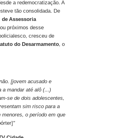
esde a redemocratização. A
esteve tão consolidada. De
l de Assessoria
s ou próximos desse
licialesco, cresceu de
tatuto do Desarmamento
, o
, não. [jovem acusado e
 a mandar até alô (...)
am-se de dois adolescentes,
presentam sim risco para a
m menores, o período em que
pórter]
"
TV Cidade
.