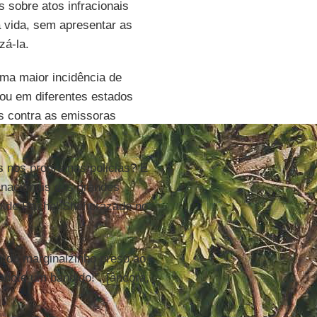
 sobre atos infracionais
a vida, sem apresentar as
zá-la.
ma maior incidência de
zou em diferentes estados
s contra as emissoras
 nos programas policias? E
e nacionais das grandes
o de Rachel Sheherazade no
 do marginalzinho preso ao
adote um bandido!”. [âncora,