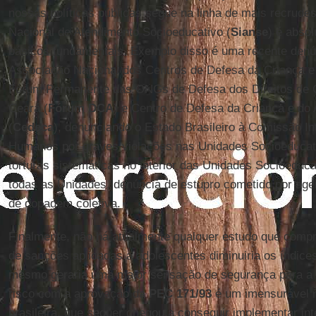
nossas políticas públicas segue na linha de mais recrud
Nacional de Atendimento Socioeducativo (
Sianse
) é absol
básicos fundamentais. Exemplo disso é uma recente denú
Associação Nacional dos Centros de Defesa da Criança e
Fórum Permanente das ONGs de Defesa dos Direitos de C
Ceará (
Fórum DCA
) e Centro de Defesa da Criança e do
(
Cedeca
), denunciando o Estado Brasileiro à Comissão In
Humanos por graves violações nas Unidades Socioeducat
torturas sistemáticas no interior das Unidades Socioeduc
todas as Unidades, denúncia de estupro cometido por agen
de dopagem coletiva.
Finalmente, não há atualmente qualquer estudo que comp
de sanções aplicadas a adolescentes diminuiria os índices
mesmo geraria uma maior sensação de segurança para a 
risco com a aprovação da
PEC 171/93
é um imensurável r
brasileira, que sequer chegou a conseguir implementar in