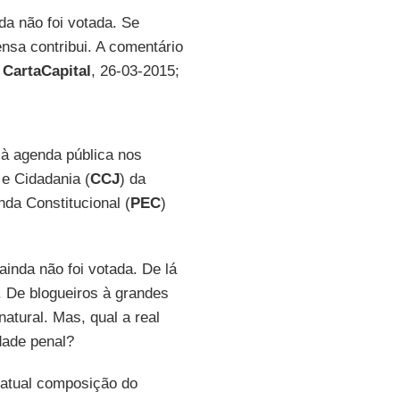
da não foi votada. Se
nsa contribui. A comentário
a
CartaCapital
, 26-03-2015;
 à agenda pública nos
 e Cidadania (
CCJ
) da
a Constitucional (
PEC
)
ainda não foi votada. De lá
. De blogueiros à grandes
atural. Mas, qual a real
dade penal?
 atual composição do