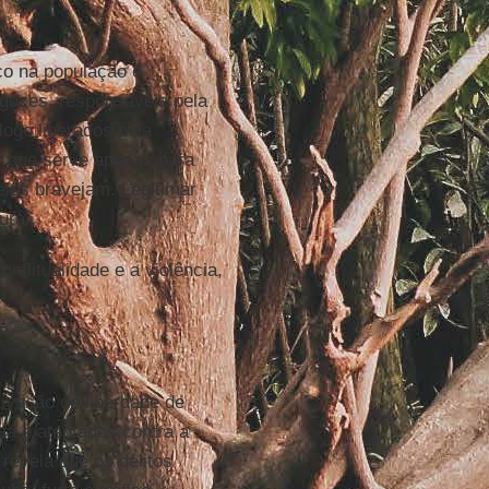
co na população é
lgozes, responsáveis pela
logo liberados pela
, que serve apenas para
eles bravejam. Legitimar
ura...
flitualidade e a violência,
rivação de liberdade de
ia e atentados contra a
revela que os delitos