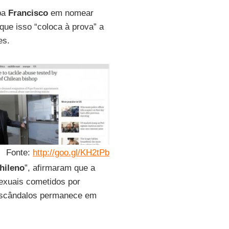
pa
Francisco
em nomear
 que isso “coloca à prova” a
es.
Fonte:
http://goo.gl/KH2tPb
hileno
”, afirmaram que a
xuais cometidos por
escândalos permanece em