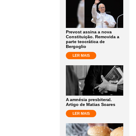
Prevost assina a nova
Constituição. Removida a
parte teocrática de
Bergoglio
LER MAIS
A amnésia presbiteral.
Artigo de Matias Soares
LER MAIS