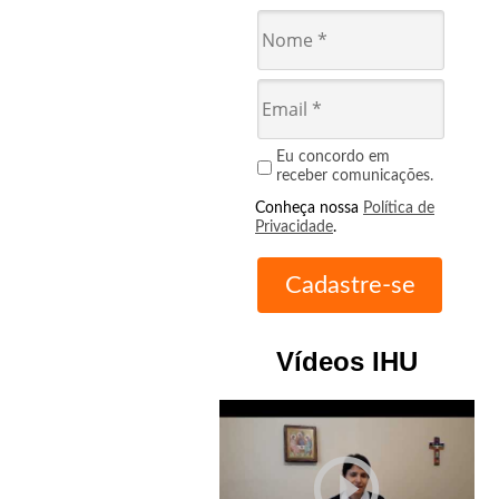
Eu concordo em
receber comunicações.
Conheça nossa
Política de
Privacidade
.
Vídeos IHU
play_circle_outline