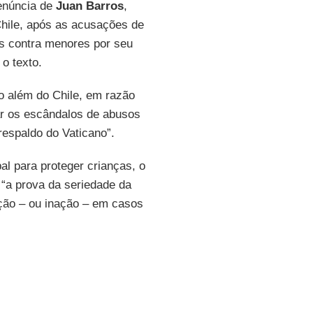
renúncia de
Juan Barros
,
Chile, após as acusações de
os contra menores por seu
z o texto.
 além do Chile, em razão
r os escândalos de abusos
respaldo do Vaticano”.
l para proteger crianças, o
e “a prova da seriedade da
ação – ou inação – em casos