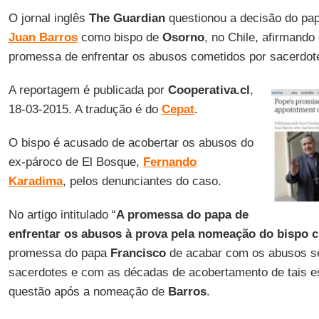
O jornal inglês
The Guardian
questionou a decisão do pa
Juan Barros
como bispo de
Osorno
, no Chile, afirmando
promessa de enfrentar os abusos cometidos por sacerdot
A reportagem é publicada por
Cooperativa.cl
,
18-03-2015. A tradução é do
Cepat
.
O bispo é acusado de acobertar os abusos do
ex-pároco de El Bosque,
Fernando
Karadima
, pelos denunciantes do caso.
No artigo intitulado “
A promessa do papa de
enfrentar os abusos à prova pela nomeação do bispo c
promessa do papa
Francisco
de acabar com os abusos se
sacerdotes e com as décadas de acobertamento de tais 
questão após a nomeação de
Barros
.