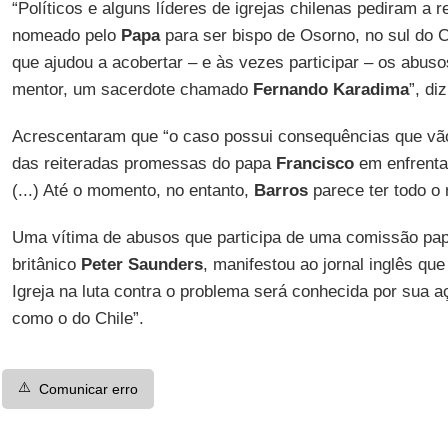
“Políticos e alguns líderes de igrejas chilenas pediram a 
nomeado pelo
Papa
para ser bispo de Osorno, no sul do 
que ajudou a acobertar – e às vezes participar – os abus
mentor, um sacerdote chamado
Fernando Karadima
”, di
Acrescentaram que “o caso possui consequências que vão
das reiteradas promessas do papa
Francisco
em enfrenta
(...) Até o momento, no entanto,
Barros
parece ter todo o 
Uma vítima de abusos que participa de uma comissão papa
britânico
Peter Saunders
, manifestou ao jornal inglês qu
Igreja na luta contra o problema será conhecida por sua 
como o do Chile”.
⚠️
Comunicar erro