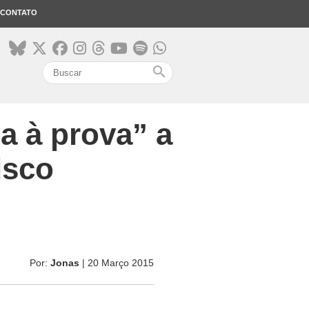
CONTATO
search
a à prova” a
isco
Por:
Jonas
| 20 Março 2015