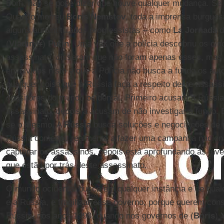
Bom, não se pode dizer que houve qualquer mudança. Se 
Quando morreu
Boris Nemstov
, toda a imprensa burgues
alguns autointitulados progressistas – como
La Jornada
d
(
Vladimir
)
Putin
. Uma vez que a polícia descobriu os cin
assassinato, disseram que não foram apenas esses, ma
envolvidos nisto e que a Polícia não busca a fundo os auto
qualquer coisa que a Rússia faça a respeito deste assass
opositores do mundo ocidental. Primeiro acusam a Rússia
assassinato, depois a acusam de não investigar a fundo. E
se o mesmo. A
Rússia
busca soluções e negociações de p
Rússia começou realmente a fazer uma campanha nacional
capturar os assassinos, depois está aprofundando as inve
que estão por trás deste assassinato.
O mundo ocidental busca em qualquer instância e de qua
e a Rússia, e fragilizar esse governo, porque querem con
Rússia, nos anos 1990, quando nos governos de (
Boris
)