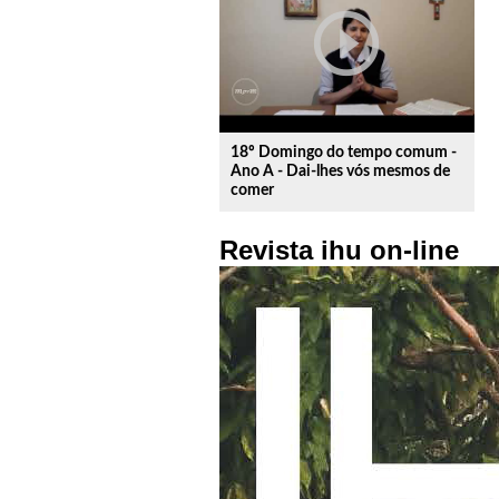
play_circle_outline
18º Domingo do tempo comum -
Ano A - Dai-lhes vós mesmos de
comer
Revista ihu on-line