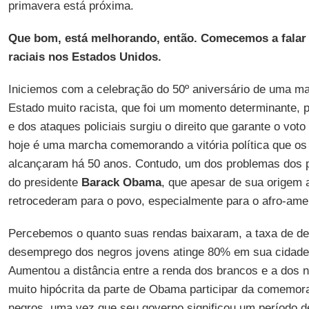
primavera está próxima.
Que bom, está melhorando, então. Comecemos a falar
raciais nos Estados Unidos.
Iniciemos com a celebração do 50º aniversário de uma 
Estado muito racista, que foi um momento determinante, p
e dos ataques policiais surgiu o direito que garante o vot
hoje é uma marcha comemorando a vitória política que os
alcançaram há 50 anos. Contudo, um dos problemas dos p
do presidente
Barack Obama
, que apesar de sua origem 
retrocederam para o povo, especialmente para o afro-ame
Percebemos o quanto suas rendas baixaram, a taxa de de
desemprego dos negros jovens atinge 80% em sua cidade
Aumentou a distância entre a renda dos brancos e a dos ne
muito hipócrita da parte de Obama participar da comemo
negros, uma vez que seu governo significou um período d