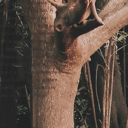
O que chama de “ajuste
ortações e importações. A
 consumo e atingirá as
tróleo e gás e fragilizará a
omo a brasileira. Acredito
uero acrescentar que a
a –
Suíça
e
Londres
– e em
dinheiro dos corruptos no
trocratas (N. da R.:
que é a dona do petróleo e o
res e Suíça, que os ajudam
sil. Os grandes lavadores
 aos especuladores e