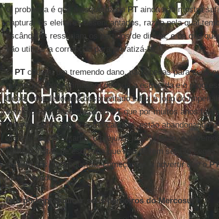
O problema é que a esquerda do
PT
ainda não mostra sufi
capturar os eleitores desencantados, razão pela qual temo
escândalos ressurjam os partidos de direita, e os que que
vão utilizar a corrupção para privatizá-la.
O
PT
causou um tremendo dano, não apenas para seus pró
sobretudo, para a imagem de toda a esquerda e o progres
Deixa seu eleitorado desorientado e faz o jogo do imperia
defensores e intelectuais do
PT
que por muitos anos fala
progressistas, agora estão calados, estão abandonando o
afundando. No entanto, o prejuízo já está dado, e devemo
comentaristas de esquerda que não devem ser tão cegos,
quando nós, da esquerda, começamos a advertir que o
P
ao eleitorado.
Isto pode prejudicar seus parceiros do Mercosul?