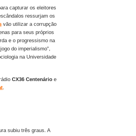
ara capturar os eleitores
 escândalos ressurjam os
s
vão utilizar a corrupção
nas para seus próprios
erda e o progressismo na
 jogo do imperialismo”,
ociologia na Universidade
 rádio
CX36 Centenário
e
t
.
ra subiu três graus. A