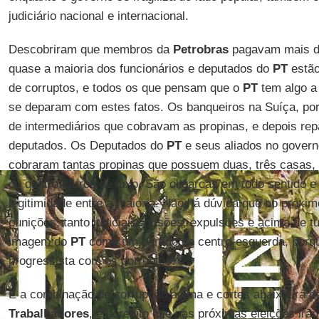
judiciário nacional e internacional.
Descobriram que membros da
Petrobras
pagavam mais d
quase a maioria dos funcionários e deputados do
PT
estão
de corruptos, e todos os que pensam que o
PT
tem algo a
se deparam com estes fatos. Os banqueiros na Suíça, p
de intermediários que cobravam as propinas, e depois r
deputados. Os Deputados do
PT
e seus aliados no governo
cobraram tantas propinas que possuem duas, três casas,
ou quatro carros de luxo. São oligarcas em todo sentido e
legitimidade entre a maioria. Não há dúvida que no próxim
punições, tanto judiciais, prisões, expulsões e acima de tu
imagem do
PT
como um partido de centro-esquerda, porq
progressista com os corruptos.
E a combinação de corrupção acima e cortes abaixo irá d
Trabalhadores
, e acredito que nas próximas eleições irã