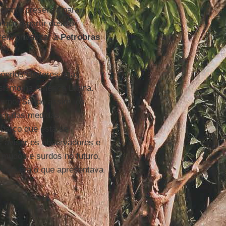
ciente presença para
 que a partir destes
rem privatizar a
Petrobras
prios eleitores, mas,
sismo na América Latina.
lismo. Sendo assim, os
ram das medidas
 barco que está se
s avisar os observadores e
 mudos e surdos no futuro,
T
não era o que apresentava