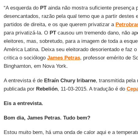
“A esquerda do
PT
ainda não mostra suficiente presença p
desencantados, razão pela qual temo que a partir destes
partidos de direita, e os que querem privatizar a
Petrobra
para privatizá-la. O
PT
causou um tremendo dano, não ape
eleitores, mas, sobretudo, para a imagem de toda a esqu
América Latina. Deixa seu eleitorado desorientado e faz o
critica o sociólogo
James Petras
, professor emérito de S
Binghamton, em Nova York.
A entrevista é de
Efraín Chury Iribarne
, transmitida pela
publicada por
Rebelión
, 11-03-2015. A tradução é do
Cepa
Eis a entrevista.
Bom dia, James Petras. Tudo bem?
Estou muito bem, há uma onda de calor aqui e a temperatu