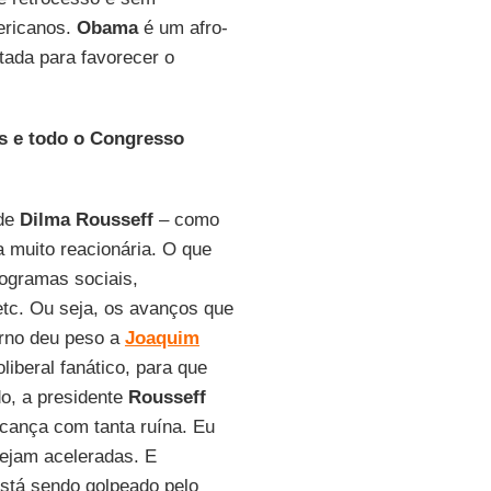
ericanos.
Obama
é um afro-
tada para favorecer o
as e todo o Congresso
 de
Dilma Rousseff
– como
 muito reacionária. O que
rogramas sociais,
etc. Ou seja, os avanços que
erno deu peso a
Joaquim
iberal fanático, para que
do, a presidente
Rousseff
lcança com tanta ruína. Eu
sejam aceleradas. E
está sendo golpeado pelo