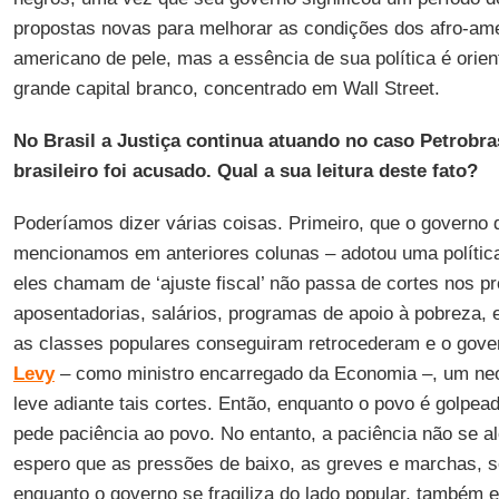
propostas novas para melhorar as condições dos afro-am
americano de pele, mas a essência de sua política é orien
grande capital branco, concentrado em Wall Street.
No Brasil a Justiça continua atuando no caso Petrobr
brasileiro foi acusado. Qual a sua leitura deste fato?
Poderíamos dizer várias coisas. Primeiro, que o governo
mencionamos em anteriores colunas – adotou uma política
eles chamam de ‘ajuste fiscal’ não passa de cortes nos p
aposentadorias, salários, programas de apoio à pobreza, 
as classes populares conseguiram retrocederam e o gov
Levy
– como ministro encarregado da Economia –, um neol
leve adiante tais cortes. Então, enquanto o povo é golpea
pede paciência ao povo. No entanto, a paciência não se a
espero que as pressões de baixo, as greves e marchas, 
enquanto o governo se fragiliza do lado popular, também 