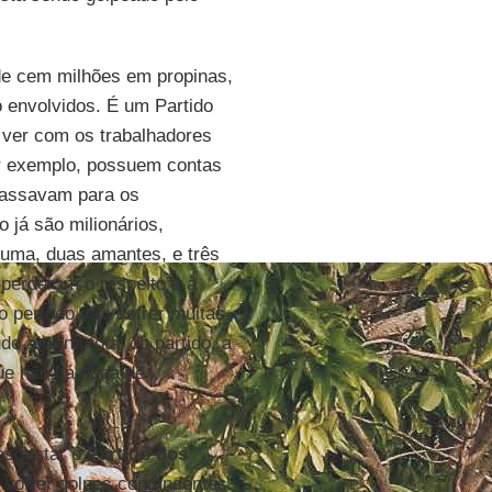
e cem milhões em propinas,
 envolvidos. É um Partido
 ver com os trabalhadores
or exemplo, possuem contas
epassavam para os
 já são milionários,
 uma, duas amantes, e três
 perderam o respeito e a
o período irão sofrer muitas
do a ruína total do partido, a
ue não há nada de
esgastar o
Partido dos
o sofrer golpes contundentes.