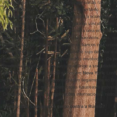
Acredito que irá atingir aos parceiros por várias razões. 
fiscal” irá baixar a produção no Brasil e, portanto, as exp
baixa de produção no Brasil vai prejudicar a economia de
importações que vem do Brasil. Atingirá os vínculos com pe
capacidade dos parceiros de ter acesso a uma economia c
que terá um impacto negativo sobre os parceiros. Mas, q
corrupção no Brasil está envolvendo os bancos na Europ
Nova York
, que estão fazendo o trabalho sujo de lavar o 
Brasil. Todos os bancos europeus estão envolvidos. Os pe
denomina-se petrocracia a casta que dirige a sociedade e 
gás) no Brasil possuem seus sócios em
Nova York
, Lond
a esconder os fundos que conseguiram ilegalmente no Bra
estão em Londres, que vendem casas luxuosas e imóveis
Deputados no Brasil. Há implicações internacionais nisto.
Nesses dias, como está o cerco contra a Rússia?