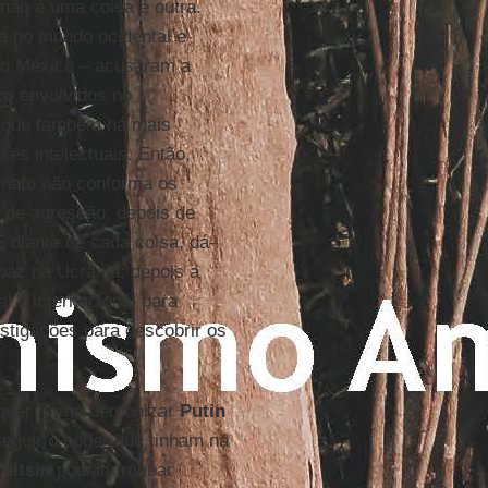
não é uma coisa é outra.
a no mundo ocidental e
o México – acusaram a
co envolvidos no
s que também há mais
res intelectuais. Então,
inato não conforma os
 de agressão, depois de
 diante de cada coisa, dá-
az na Ucrânia; depois a
 e internacional para
stigações para descobrir os
lquer forma demonizar
Putin
seguir o poder que tinham na
Yeltsin
podiam roubar