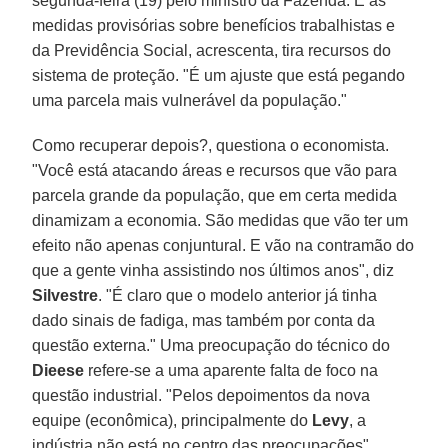
segunda-feira (19) pelo ministro da Fazenda. E as
medidas provisórias sobre benefícios trabalhistas e
da Previdência Social, acrescenta, tira recursos do
sistema de proteção. "É um ajuste que está pegando
uma parcela mais vulnerável da população."
Como recuperar depois?, questiona o economista.
"Você está atacando áreas e recursos que vão para
parcela grande da população, que em certa medida
dinamizam a economia. São medidas que vão ter um
efeito não apenas conjuntural. E vão na contramão do
que a gente vinha assistindo nos últimos anos", diz
Silvestre
. "É claro que o modelo anterior já tinha
dado sinais de fadiga, mas também por conta da
questão externa." Uma preocupação do técnico do
Dieese
refere-se a uma aparente falta de foco na
questão industrial. "Pelos depoimentos da nova
equipe (econômica), principalmente do
Levy
, a
indústria não está no centro das preocupações",