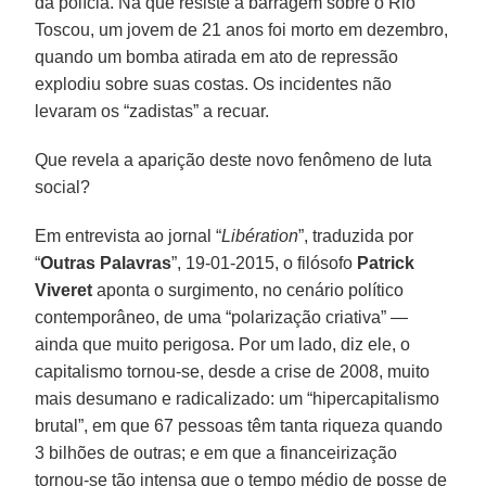
da polícia. Na que resiste à barragem sobre o Rio
Toscou, um jovem de 21 anos foi morto em dezembro,
quando um bomba atirada em ato de repressão
explodiu sobre suas costas. Os incidentes não
levaram os “zadistas” a recuar.
Que revela a aparição deste novo fenômeno de luta
social?
Em entrevista ao jornal “
Libération
”, traduzida por
“
Outras Palavras
”, 19-01-2015, o filósofo
Patrick
Viveret
aponta o surgimento, no cenário político
contemporâneo, de uma “polarização criativa” —
ainda que muito perigosa. Por um lado, diz ele, o
capitalismo tornou-se, desde a crise de 2008, muito
mais desumano e radicalizado: um “hipercapitalismo
brutal”, em que 67 pessoas têm tanta riqueza quando
3 bilhões de outras; e em que a financeirização
tornou-se tão intensa que o tempo médio de posse de