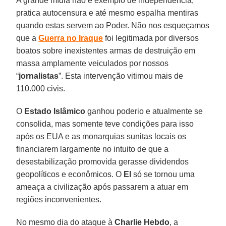
A grande mídia não é exemplo de independência,
pratica autocensura e até mesmo espalha mentiras
quando estas servem ao Poder. Não nos esqueçamos
que a
Guerra no Iraque
foi legitimada por diversos
boatos sobre inexistentes armas de destruição em
massa amplamente veiculados por nossos
“
jornalistas
”. Esta intervenção vitimou mais de
110.000 civis.
O
Estado Islâmico
ganhou poderio e atualmente se
consolida, mas somente teve condições para isso
após os EUA e as monarquias sunitas locais os
financiarem largamente no intuito de que a
desestabilização promovida gerasse dividendos
geopolíticos e econômicos. O
EI
só se tornou uma
ameaça a civilização após passarem a atuar em
regiões inconvenientes.
No mesmo dia do ataque à
Charlie
Hebdo
, a