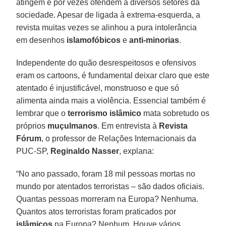
atingem e por vezes ofendem a diversos setores da
sociedade. Apesar de ligada à extrema-esquerda, a
revista muitas vezes se alinhou a pura intolerância
em desenhos
islamofóbicos
e
anti-minorias
.
Independente do quão desrespeitosos e ofensivos
eram os cartoons, é fundamental deixar claro que este
atentado é injustificável, monstruoso e que só
alimenta ainda mais a violência. Essencial também é
lembrar que o
terrorismo
islâmico
mata sobretudo os
próprios
muçulmanos
. Em entrevista à
Revista
Fórum
, o professor de Relações Internacionais da
PUC-SP,
Reginaldo
Nasser
, explana:
“No ano passado, foram 18 mil pessoas mortas no
mundo por atentados terroristas – são dados oficiais.
Quantas pessoas morreram na Europa? Nenhuma.
Quantos atos terroristas foram praticados por
islâmicos
na Europa? Nenhum. Houve vários