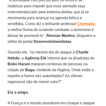
"A sociedade civil precisa abrir os olhos e se
mobilizar para impedir que esse atentado seja
instrumentalizado pela extrema-direita, que já se
movimenta para avançar na agenda bélica e
xenófoba. Como diz o brilhante professor
Chomsky
,
a melhor forma do ocidente combater o terrorismo é
deixar de promovê-lo",
Rennan Martins
, blogueiro e
editor do portal
Desenvolvimentistas
.
Seundo ele, "no mesmo dia do ataque à
Charlie
Hebdo
, a
Agência Efe
informa que os jihadistas do
Boko Haram
mataram centenas de pessoas na
cidade de
Baga
, nordeste da Nigéria. Onde estão o
repúdio e horror das autoridades? As vítimas
nigerianas são de menor valor?"
Eis o artigo.
A França e o mundo assistiram em choque o ataque