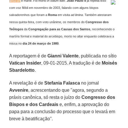
Romero
é mártir. Foi morto
in odium fidei
.
João Paulo II
já repetia isso
com voz flébil em novembro de 2003, falando com alguns bispos
salvadorenhos que foram a
Roma
em visita
ad limina
. Também atestaram
nessa quinta-feira, com voto unânime, os membros do
Congresso dos
Teólogos
da
Congregação para as Causas dos Santos
, reconhecendo o
martírio formal e material do arcebispo, morto no altar enquanto celebrava a
missa no
dia 24 de março de 1980
.
A reportagem é de
Gianni Valente
, publicada no sítio
Vatican Insider
, 09-01-2015. A tradução é de
Moisés
Sbardelotto
.
A revelação é de
Stefania Falasca
no jornal
Avvenire
, acrescentando que "agora, segundo a
práxis canônica, só resta o juízo do
Congresso dos
Bispos e dos Cardeais
e, enfim, a aprovação do
papa para a conclusão do processo que o levará em
breve à beatificação".