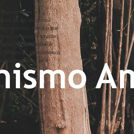
no, assim como
chuva de um dia possui
ento extremo. Isto é o que
 vilas, fazendas, estradas,
dilúvio na
Caxemira
. A
es climáticas. Não podemos
a na terra torna-se o