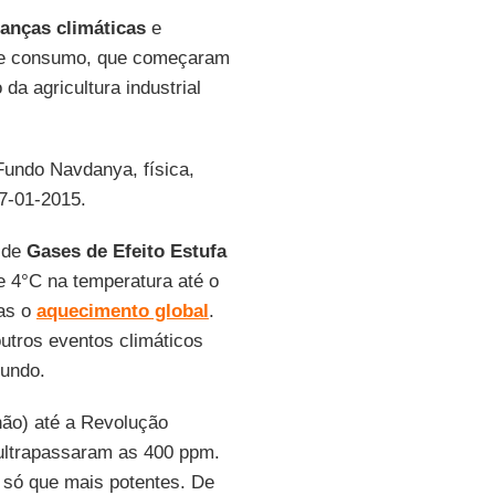
nças climáticas
e
o e consumo, que começaram
a agricultura industrial
 Fundo Navdanya, física,
07-01-2015.
 de
Gases de Efeito Estufa
e 4°C na temperatura até o
nas o
aquecimento global
.
outros eventos climáticos
undo.
hão) até a Revolução
ultrapassaram as 400 ppm.
 só que mais potentes. De