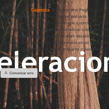
Nossa vizinha,
Caxemira
, enfrentou uma tragédia este a
Uttarakhand
, na
Índia
, viveu no ano passado. Quando a 
cinco a seis vezes mais volume do que o normal, é um ev
significa a
mudança climática
. Ela custou vidas, dizimou
pontes. As atividades humanas criaram desastres como o 
ação humana é necessária para prevenir essas catástrof
ficar como espectadores mudos enquanto o paraíso da Índi
“Paraíso Perdido”.
⚠️
Comunicar erro