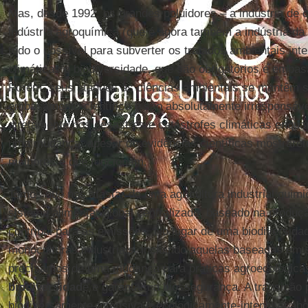
Mas, desde 1992, os grandes poluidores – a indústria de 
indústria agroquímica (que é agora também a indústria da 
todo o possível para subverter os tratados ambientais in
climáticas e biodiversidade, que são obrigatórios e embas
Porém, seus ataques às ciências ambientais se mantêm 
embasamento científico e são absolutamente irresponsáve
diretamente nos desastres e catástrofes climáticas enqu
uma mudança, apesar de evidências científicas mostrarem
melhores e que funcionam.
Temos que nos afastar de uma agricultura industrial quim
sistema alimentar global centralizado, baseado na produ
contribui para as emissões. No lugar de uma biodiversida
monoculturas industriais, incluindo aquelas baseadas em
precisamos de uma mudança para práticas agroecológica
biodiversidad
e e garantam a biossegurança. A transição 
biodiversamente-intensiva e ecologicamente-intensiva ab