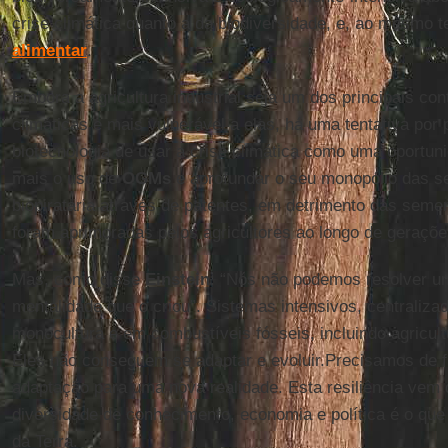
crise climática quanto a da biodiversidade, e, ao mesmo 
alimentar
.
Embora a agricultura industrial seja um dos principais co
climáticas e mais vulnerável a elas, há uma tentativa por 
biotecnologia de usar a crise climática como uma oportun
mais o uso de
OGMs
e aprofundar o seu monopólio das 
biopirataria através de patentes, em detrimento das semen
foram aprimoradas pelos agricultores ao longo de geraçõe
Mas, como disse
Einstein
: “Nós não podemos resolver 
mentalidade que o criou”. Sistemas intensivos, centraliz
monocultura e em combustíveis fósseis, incluindo agricul
Eles não conseguem se adaptar e evoluir.Precisamos de fle
adaptação para uma nova realidade. Esta resiliência vem 
diversidade de conhecimento, economia e política é o q
da Terra.