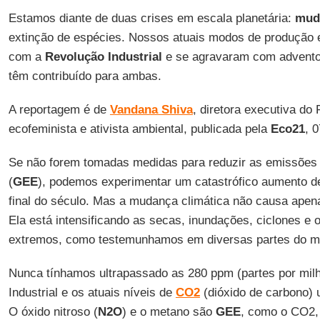
Estamos diante de duas crises em escala planetária:
muda
extinção de espécies. Nossos atuais modos de produçã
com a
Revolução Industrial
e se agravaram com advento d
têm contribuído para ambas.
A reportagem é de
Vandana Shiva
, diretora executiva do
ecofeminista e ativista ambiental, publicada pela
Eco21
, 
Se não forem tomadas medidas para reduzir as emissões
(
GEE
), podemos experimentar um catastrófico aumento d
final do século. Mas a mudança climática não causa ape
Ela está intensificando as secas, inundações, ciclones e 
extremos, como testemunhamos em diversas partes do m
Nunca tínhamos ultrapassado as 280 ppm (partes por mil
Industrial e os atuais níveis de
CO2
(dióxido de carbono) 
O óxido nitroso (
N2O
) e o metano são
GEE
, como o CO2,