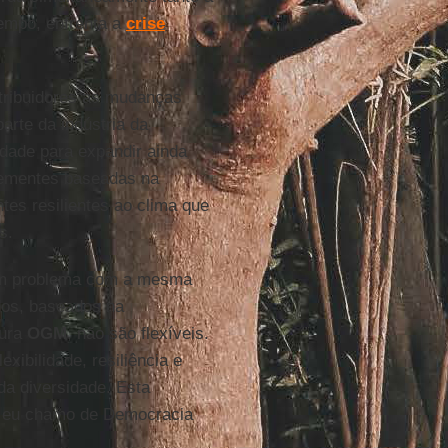
tempo, enfrenta a
crise
ntribuidores às mudanças
parte da indústria da
idade para expandir ainda
sementes baseadas na
tes resilientes ao clima que
s.
um problema com a mesma
ados, baseados na
tura
OGM
, não são flexíveis.
xibilidade, resiliência e
da diversidade. Esta
ue eu chamo de Democracia