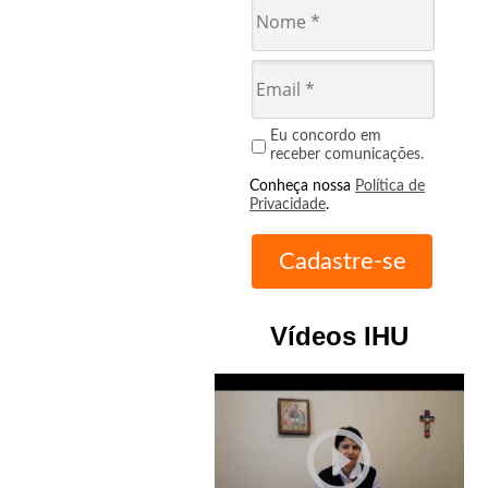
Eu concordo em
receber comunicações.
Conheça nossa
Política de
Privacidade
.
Vídeos IHU
play_circle_outline