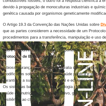
combustíveis fósseis, o outro foi a resposta científica à 
devido à propagação de monoculturas industriais e quími
genética causada por organismos geneticamente modifica
O Artigo 19.3 da Convenção das Nações Unidas sobre
Di
que as partes considerem a necessidade de um Protocolo
procedimentos para a transferência, manipulação e uso d
modificados (
OVMs
) resultantes da biotecnologia que po
sobre a biodiversidade e seus componentes. Isto levou à
Protocolo de Biossegurança
.
A biossegurança cientificamente avalia o impacto dos or
modificados sobre o ambiente, a saúde pública e as cond
garantindo a sustentabilidade social e ecológica de sistem
Os sistemas baseados na agroecologia conservam a biod
saúde e a nutrição por área de cultivo, garantem a segur
resiliência ao clima.