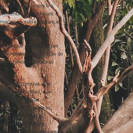
combustíveis fósseis e a
biotecnologia) – fizeram
ternacionais sobre mudanças
ados cientificamente.
sem o necessário
is, porque eles nos jogam
anto impedem a realização de
 que temos alternativas
icamente-intensiva e do
ção de commodities, que
de destruída pelas
 sementes transgênicas,
s que conservem a
para uma agricultura
orda simultaneamente tanto a