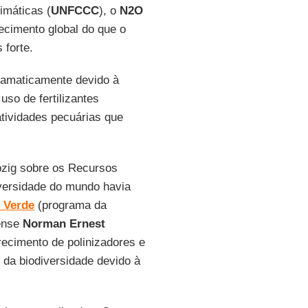
imáticas (
UNFCCC
), o
N2O
ecimento global do que o
 forte.
ramaticamente devido à
 uso de fertilizantes
atividades pecuárias que
pzig sobre os Recursos
iversidade do mundo havia
 Verde
(programa da
ense
Norman Ernest
arecimento de polinizadores e
 da biodiversidade devido à