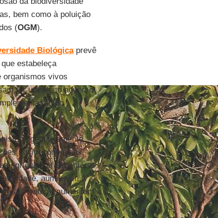
erosão da biodiversidade
cas, bem como à poluição
dos (
OGM
).
versidade Biológica
prevê
 que estabeleça
e organismos vivos
ssam ter um efeito adverso
 implementação do
ganismos geneticamente
ições socioeconômicas,
as agrícolas e alimentares.
iversidade, aumentam a
ança alimentar e aumentam a