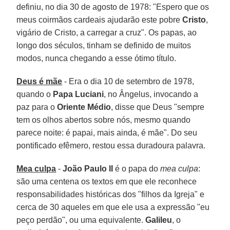
definiu, no dia 30 de agosto de 1978: "Espero que os
meus coirmãos cardeais ajudarão este pobre
Cristo
,
vigário de Cristo, a carregar a cruz". Os papas, ao
longo dos séculos, tinham se definido de muitos
modos, nunca chegando a esse ótimo título.
Deus é mãe
- Era o dia 10 de setembro de 1978,
quando o
Papa Luciani
, no Ângelus, invocando a
paz para o
Oriente Médio
, disse que Deus "sempre
tem os olhos abertos sobre nós, mesmo quando
parece noite: é papai, mais ainda, é mãe". Do seu
pontificado efêmero, restou essa duradoura palavra.
Mea culpa
-
João Paulo II
é o papa do
mea culpa
:
são uma centena os textos em que ele reconhece
responsabilidades históricas dos "filhos da Igreja" e
cerca de 30 aqueles em que ele usa a expressão "eu
peço perdão", ou uma equivalente.
Galileu
, o