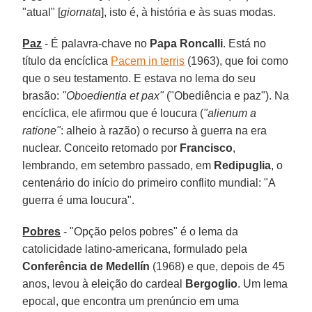
"atual" [
giornata
], isto é, à história e às suas modas.
Paz
- É palavra-chave no
Papa Roncalli
. Está no
título da encíclica
Pacem in terris
(1963), que foi como
que o seu testamento. E estava no lema do seu
brasão:
"Oboedientia et pax"
("Obediência e paz"). Na
encíclica, ele afirmou que é loucura (
"alienum a
ratione"
: alheio à razão) o recurso à guerra na era
nuclear. Conceito retomado por
Francisco
,
lembrando, em setembro passado, em
Redipuglia
, o
centenário do início do primeiro conflito mundial: "A
guerra é uma loucura".
Pobres
- "Opção pelos pobres" é o lema da
catolicidade latino-americana, formulado pela
Conferência de Medellín
(1968) e que, depois de 45
anos, levou à eleição do cardeal
Bergoglio
. Um lema
epocal, que encontra um prenúncio em uma