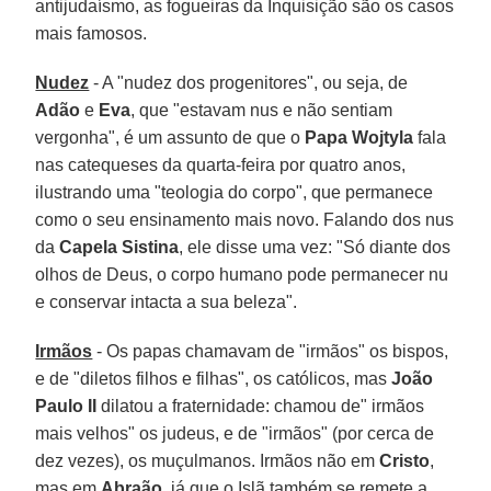
antijudaísmo, as fogueiras da Inquisição são os casos
mais famosos.
Nudez
- A "nudez dos progenitores", ou seja, de
Adão
e
Eva
, que "estavam nus e não sentiam
vergonha", é um assunto de que o
Papa Wojtyla
fala
nas catequeses da quarta-feira por quatro anos,
ilustrando uma "teologia do corpo", que permanece
como o seu ensinamento mais novo. Falando dos nus
da
Capela Sistina
, ele disse uma vez: "Só diante dos
olhos de Deus, o corpo humano pode permanecer nu
e conservar intacta a sua beleza".
Irmãos
- Os papas chamavam de "irmãos" os bispos,
e de "diletos filhos e filhas", os católicos, mas
João
Paulo II
dilatou a fraternidade: chamou de" irmãos
mais velhos" os judeus, e de "irmãos" (por cerca de
dez vezes), os muçulmanos. Irmãos não em
Cristo
,
mas em
Abraão
, já que o Islã também se remete a