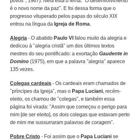
povos", 1967). Nela está o lema: "O desenvolvimento
é o novo nome da paz". E foi dessa forma que o
progresso vituperado pelos papas do século XIX
entrou na língua da
Igreja de Roma
.
Alegria
- O abatido
Paulo VI
falou muito da alegria e
dedicou à "alegria cristã" um dos últimos textos
mestres do seu pontificado: a exortação
Gaudente in
Domino
(1975), em que a palavra "alegria" aparece
135 vezes.
Colegas cardeais
- Os cardeais eram chamados de
"príncipes da Igreja", mas o
Papa Luciani
, recém-
eleito, os chamou de "colegas", e também essa
página foi virada: "Assim que começou o perigo para
mim [de ser eleito], os dois colegas que estavam perto
de mim me sussurraram palavras de coragem".
Pobre Cristo
- Foi assim que o
Papa Luciani
se