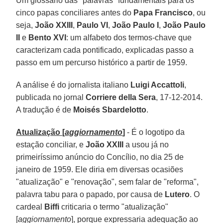
Um glossário das "palavras" fundamentais para os
cinco papas conciliares antes do
Papa Francisco
, ou
seja,
João XXIII
,
Paulo VI
,
João Paulo I
,
João Paulo
II
e
Bento XVI
: um alfabeto dos termos-chave que
caracterizam cada pontificado, explicadas passo a
passo em um percurso histórico a partir de 1959.
A análise é do jornalista italiano
Luigi Accattoli
,
publicada no jornal
Corriere della Sera
, 17-12-2014.
A tradução é de
Moisés Sbardelotto
.
Atualização [
aggiornamento
]
- É o logotipo da
estação conciliar, e
João XXIII
a usou já no
primeiríssimo anúncio do Concílio, no dia 25 de
janeiro de 1959. Ele diria em diversas ocasiões
"atualização" e "renovação", sem falar de "reforma",
palavra tabu para o papado, por causa de
Lutero
. O
cardeal
Biffi
criticaria o termo "atualização"
[
aggiornamento
], porque expressaria adequação ao