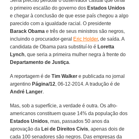
Seria preciso perdoar o observador casual que olhar
o primeiro escalão do governo dos
Estados Unidos
e chegar à conclusão de que esse país chegou a algo
parecido com a igualdade racial. O presidente
Barack
Obama
e três de seus ministros são negros,
incluindo o procurador-geral
Eric Holder
, de saída. A
candidata de Obama para substituí-lo é
Loretta
Lynch
, que seria a primeira mulher negra à frente do
Departamento de Justiça
.
A reportagem é de
Tim Walker
e publicada no jornal
argentino
Página/12
, 06-12-2014. A tradução é de
André Langer
.
Mas, sob a superfície, a verdade é outra. Os afro-
americanos constituem quase 14% da população dos
Estados Unidos
, mas, passados 50 anos da
aprovação da
Lei de Direitos Civis
, apenas dois de
cada 100 senadores são negros. Das empresas da