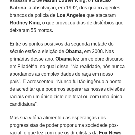
assassinato de
Martin Luther King
, o
Furacão
Katrina
, a absolvição, em 1992, dos quatro agentes
brancos da polícia de
Los Angeles
que atacaram
Rodney King
, o que provocou dias de distúrbios que
deixaram 55 mortos.
Entre os pontos positivos da segunda metade do
século estão a eleição de
Obama
, em 2008. Nas
primárias desse ano,
Obama
fez um célebre discurso
em Filadélfia, no qual disse: “Na realidade, nós nunca
abordamos as complexidades de raça em nosso
país”. E acrescentou: “Nunca fui tão ingênuo a ponto
de acreditar que podemos superar as nossas divisões
raciais em um único ciclo eleitoral ou com uma única
candidatura”.
Mas sua vitória alimentou as esperanças dos
progressistas de poder propor uma sociedade pós-
racial, o que fez com que os direitistas da
Fox News