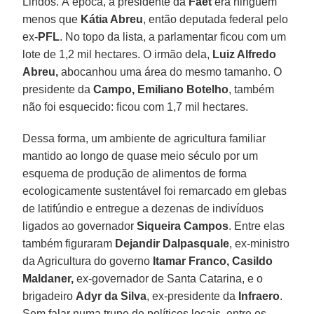
Lindos. À época, a presidente da
Faet
era ninguém
menos que
Kátia Abreu
, então deputada federal pelo
ex-
PFL
. No topo da lista, a parlamentar ficou com um
lote de 1,2 mil hectares. O irmão dela,
Luiz Alfredo
Abreu,
abocanhou uma área do mesmo tamanho. O
presidente da
Campo, Emiliano Botelho
, também
não foi esquecido: ficou com 1,7 mil hectares.
Dessa forma, um ambiente de agricultura familiar
mantido ao longo de quase meio século por um
esquema de produção de alimentos de forma
ecologicamente sustentável foi remarcado em glebas
de latifúndio e entregue a dezenas de indivíduos
ligados ao governador
Siqueira Campos
. Entre elas
também figuraram
Dejandir Dalpasquale
, ex-ministro
da Agricultura do governo
Itamar Franco, Casildo
Maldaner,
ex-governador de Santa Catarina, e o
brigadeiro
Adyr da Silva
, ex-presidente da
Infraero
.
Sem falar numa trupe de políticos locais, entre os