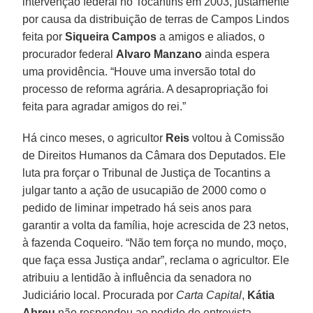
intervenção federal no Tocantins em 2003, justamente
por causa da distribuição de terras de Campos Lindos
feita por
Siqueira Campos
a amigos e aliados, o
procurador federal
Alvaro Manzano
ainda espera
uma providência. “Houve uma inversão total do
processo de reforma agrária. A desapropriação foi
feita para agradar amigos do rei.”
Há cinco meses, o agricultor
Reis
voltou à Comissão
de Direitos Humanos da Câmara dos Deputados. Ele
luta pra forçar o Tribunal de Justiça de Tocantins a
julgar tanto a ação de usucapião de 2000 como o
pedido de liminar impetrado há seis anos para
garantir a volta da família, hoje acrescida de 23 netos,
à fazenda Coqueiro. “Não tem força no mundo, moço,
que faça essa Justiça andar”, reclama o agricultor. Ele
atribuiu a lentidão à influência da senadora no
Judiciário local. Procurada por
Carta Capital
,
Kátia
Abreu
não respondeu ao pedido de entrevista.