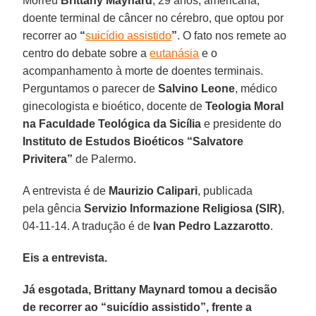
Morreu
Brittany Maynard
, 29 anos, americana,
doente terminal de câncer no cérebro, que optou por
recorrer ao
“
suicídio assistido
”
. O fato nos remete ao
centro do debate sobre a
eutanásia
e o
acompanhamento à morte de doentes terminais.
Perguntamos o parecer de
Salvino Leone
, médico
ginecologista e bioético, docente de
Teologia Moral
na Faculdade Teológica da Sicília
e presidente do
Instituto de Estudos Bioéticos “Salvatore
Privitera”
de Palermo.
A entrevista é de
Maurizio Calipari
, publicada
pela gência
Servizio Informazione Religiosa (SIR)
,
04-11-14. A tradução é de
Ivan Pedro Lazzarotto
.
Eis a entrevista.
Já esgotada, Brittany Maynard tomou a decisão
de recorrer ao “suicídio assistido”, frente a