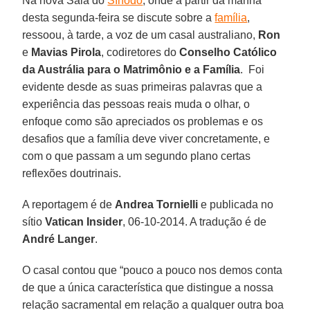
Na nova Sala do
Sínodo
, onde a partir da manhã
desta segunda-feira se discute sobre a
família
,
ressoou, à tarde, a voz de um casal australiano,
Ron
e
Mavias Pirola
, codiretores do
Conselho Católico
da Austrália para o Matrimônio e a Família
. Foi
evidente desde as suas primeiras palavras que a
experiência das pessoas reais muda o olhar, o
enfoque como são apreciados os problemas e os
desafios que a família deve viver concretamente, e
com o que passam a um segundo plano certas
reflexões doutrinais.
A reportagem é de
Andrea Tornielli
e publicada no
sítio
Vatican Insider
, 06-10-2014. A tradução é de
André Langer
.
O casal contou que “pouco a pouco nos demos conta
de que a única característica que distingue a nossa
relação sacramental em relação a qualquer outra boa