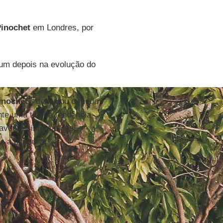
inochet
em Londres, por
 um depois na evolução do
inochet
, “derrubou o medo
nte uma tímida tendência
raves e sistemáticas
e a ditadura.