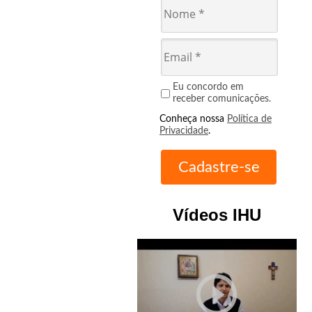
Eu concordo em
receber comunicações.
Conheça nossa
Política de
Privacidade
.
Vídeos IHU
play_circle_outline