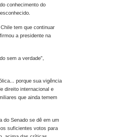
rado conhecimento do
desconhecido.
Chile tem que continuar
firmou a presidente na
ndo sem a verdade”,
ica... porque sua vigência
direito internacional e
miliares que ainda temem
iva do Senado se dê em um
s suficientes votos para
, acima das críticas