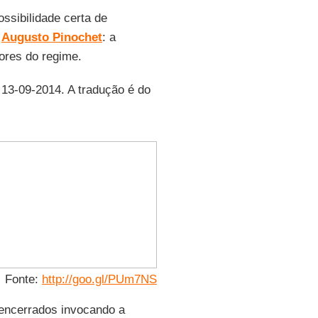
ossibilidade certa de
e
Augusto Pinochet
: a
tores do regime.
 13-09-2014. A tradução é do
Fonte:
http://goo.gl/PUm7NS
 encerrados invocando a