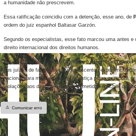
a humanidade não prescrevem.
Essa ratificação coincidiu com a detenção, esse ano, de
P
ordem do juiz espanhol Baltasar Garzón.
Segundo os especialistas, esse fato marcou uma antes e
direito internacional dos direitos humanos.
Para o advogado Roberto Garretón, o denominado
caso P
dos juízes de fazer justiça” e acrescentou exponencialme
nacional para maiores níveis de justiça pelas múltiplas, g
violações aos direitos humanos cometidas no Chile durant
⚠️
Comunicar erro