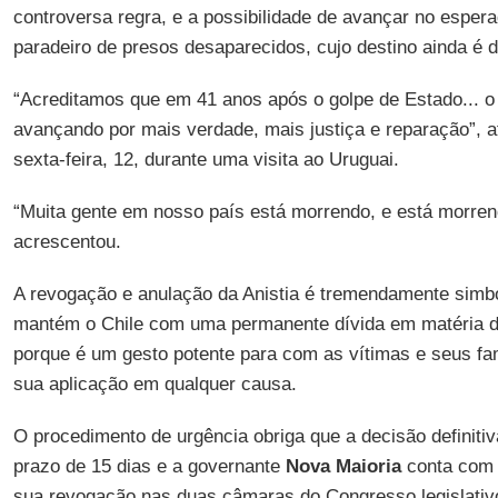
controversa regra, e a possibilidade de avançar no espe
paradeiro de presos desaparecidos, cujo destino ainda é 
“Acreditamos que em 41 anos após o golpe de Estado... o 
avançando por mais verdade, mais justiça e reparação”, a
sexta-feira, 12, durante uma visita ao Uruguai.
“Muita gente em nosso país está morrendo, e está morre
acrescentou.
A revogação e anulação da Anistia é tremendamente simból
mantém o Chile com uma permanente dívida em matéria de 
porque é um gesto potente para com as vítimas e seus fa
sua aplicação em qualquer causa.
O procedimento de urgência obriga que a decisão definit
prazo de 15 dias e a governante
Nova Maioria
conta com o
sua revogação nas duas câmaras do Congresso legislativo