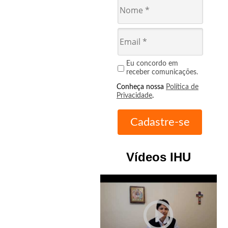
Eu concordo em
receber comunicações.
Conheça nossa
Política de
Privacidade
.
Vídeos IHU
play_circle_outline