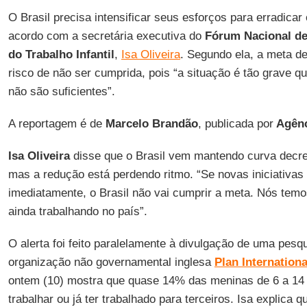
O Brasil precisa intensificar seus esforços para erradicar
acordo com a secretária executiva do
Fórum Nacional de
do Trabalho Infantil
,
Isa Oliveira
. Segundo ela, a meta de
risco de não ser cumprida, pois “a situação é tão grave qu
não são suficientes”.
A reportagem é de
Marcelo
Brandão
, publicada por
Agênc
Isa Oliveira
disse que o Brasil vem mantendo curva decr
mas a redução está perdendo ritmo. “Se novas iniciativas
imediatamente, o Brasil não vai cumprir a meta. Nós temo
ainda trabalhando no país”.
O alerta foi feito paralelamente à divulgação de uma pesq
organização não governamental inglesa
Plan
Internationa
ontem (10) mostra que quase 14% das meninas de 6 a 14
trabalhar ou já ter trabalhado para terceiros. Isa explica 