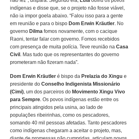
não fez”, dispara. Segundo ela,
Lula
ouviu os povos
indígenas e disse que, se o projeto não fosse viável,
não ia impor goela abaixo. “Falou isso para a gente
em reunião e para o bispo
Dom Erwin Kräutler
. No
governo
Dilma
fomos novamente, com o cacique
Raoni, tentar falar com governo. Fomos recebidos
com presença de muita polícia. Teve reunião na
Casa
Civil
. Mas tudo que os representantes do governo
prometeram não fizeram nada”.
Dom Erwin Kräutler
é bispo da
Prelazia do Xingu
e
presidente do
Conselho Indigenista Missionário
(Cimi)
, um dos parceiros do
Movimento Xingu Vivo
para Sempre
. Os povos indígenas estão entre os
principais atingidos pela usina, ao lado de
populações ribeirinhas, como os pescadores,
somando 40 mil pessoas afetadas. Tanto pescadores
como indígenas chegaram a aceitar o projeto, mas,
diante de promessas não cumpridas, articulam novos