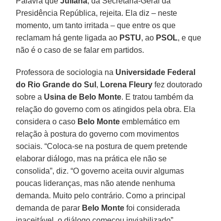
Palavra que
Juliana
, da Secretaria-Geral da
Presidência República, rejeita. Ela diz – neste
momento, um tanto irritada – que entre os que
reclamam há gente ligada ao
PSTU
, ao
PSOL
, e que
não é o caso de se falar em partidos.
Professora de sociologia na
Universidade Federal
do Rio Grande do Sul
,
Lorena Fleury
fez doutorado
sobre a
Usina de Belo Monte
. E tratou também da
relação do governo com os atingidos pela obra. Ela
considera o caso
Belo Monte
emblemático em
relação à postura do governo com movimentos
sociais. “Coloca-se na postura de quem pretende
elaborar diálogo, mas na prática ele não se
consolida”, diz. “O governo aceita ouvir algumas
poucas lideranças, mas não atende nenhuma
demanda. Muito pelo contrário. Como a principal
demanda de parar
Belo Monte
foi considerada
inaceitável, o diálogo começou inviabilizado”.