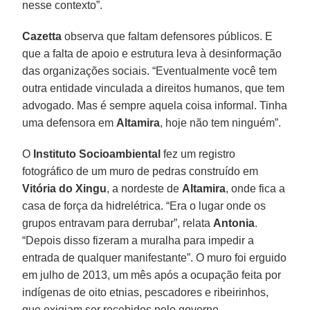
nesse contexto”.
Cazetta
observa que faltam defensores públicos. E
que a falta de apoio e estrutura leva à desinformação
das organizações sociais. “Eventualmente você tem
outra entidade vinculada a direitos humanos, que tem
advogado. Mas é sempre aquela coisa informal. Tinha
uma defensora em
Altamira
, hoje não tem ninguém”.
O
Instituto Socioambiental
fez um registro
fotográfico de um muro de pedras construído em
Vitória do Xingu
, a nordeste de
Altamira
, onde fica a
casa de força da hidrelétrica. “Era o lugar onde os
grupos entravam para derrubar”, relata
Antonia
.
“Depois disso fizeram a muralha para impedir a
entrada de qualquer manifestante”. O muro foi erguido
em julho de 2013, um mês após a ocupação feita por
indígenas de oito etnias, pescadores e ribeirinhos,
que exigiam ser recebidos pelo governo.