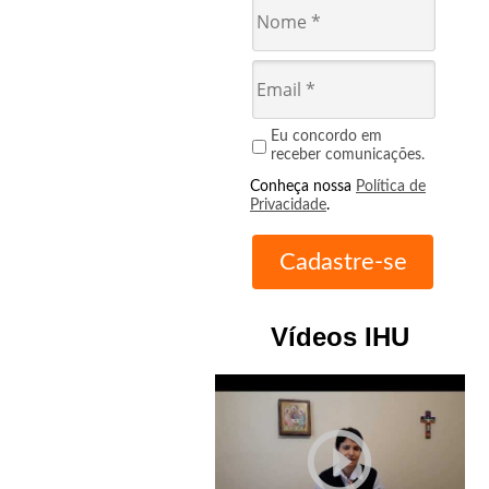
Eu concordo em
receber comunicações.
Conheça nossa
Política de
Privacidade
.
Vídeos IHU
play_circle_outline