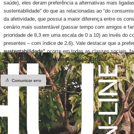
saúde), eles deram preferência a alternativas mais ligada
sustentabilidade” do que as relacionadas ao “do consum
da afetividade, que possui a maior diferença entre os co
cenário mais sustentável (passar tempo com amigos e fam
prioridade de 8,3 em uma escala de 0 a 10) ao invés do 
presentes – com índice de 2,6). Vale destacar que a prefe
sustentabilidade”
ocorre em todas as classes sociais, fa
segmentos socioeconômicos
e
geográficos
.
⚠️
Comunicar erro