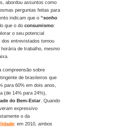
os, abordou assuntos como
esmas perguntas feitas para
mento indicam que o
“sonho
o que o do
consumismo
:
lorar o seu potencial
% dos entrevistados tomou
a horária de trabalho, mesmo
ixa.
da compreensão sobre
tingente de brasileiros que
4% para 60% em dois anos,
ma (de 14% para 24%),
ade do Bem-Estar
. Quando
iveram expressivo
ustamente o da
lidade
: em 2010, ambos