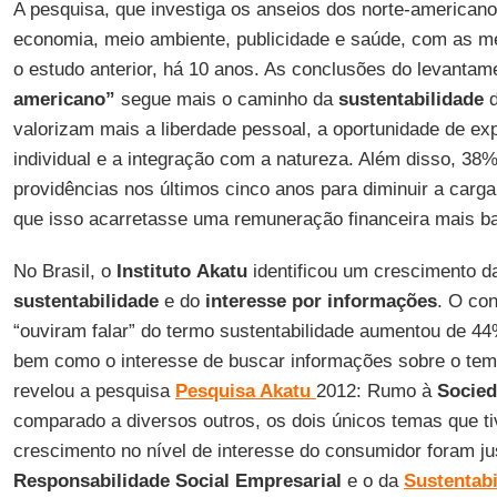
A pesquisa, que investiga os anseios dos norte-american
economia, meio ambiente, publicidade e saúde, com as m
o estudo anterior, há 10 anos. As conclusões do levanta
americano”
segue mais o caminho da
sustentabilidade
d
valorizam mais a liberdade pessoal, a oportunidade de exp
individual e a integração com a natureza. Além disso, 38
providências nos últimos cinco anos para diminuir a carg
que isso acarretasse uma remuneração financeira mais ba
No Brasil, o
Instituto
Akatu
identificou um crescimento 
sustentabilidade
e do
interesse por informações
. O con
“ouviram falar” do termo sustentabilidade aumentou de 4
bem como o interesse de buscar informações sobre o te
revelou a pesquisa
Pesquisa Akatu
2012: Rumo à
Socied
comparado a diversos outros, os dois únicos temas que t
crescimento no nível de interesse do consumidor foram j
Responsabilidade Social Empresarial
e o da
Sustentabi