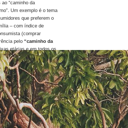
s ao “caminho da
ismo”. Um exemplo é o tema
nsumidores que preferem o
ília – com índice de
consumista (comprar
rência pelo
“caminho da
ixas etárias e em todos os