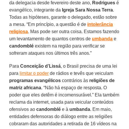
da delegacia desde fevereiro deste ano,
Rodrigues
é
evangélico, integrante da
Igreja Sara Nossa Terra
.
Todas as hipóteses, garante o delegado, estão sobre
a mesa. “Em princípio, a questão é de
intolerância
religiosa
. Mas pode ser outra coisa. Estamos fazendo
um levantamento de quantos centros de
umbanda
e
candomblé
existem na região para verificar se
sofreram ataques nos últimos três anos.”
Para
Conceição d’Lissá
, o Brasil precisa de uma lei
para
limitar o poder
de rádios e tevês que veiculam
programas evangélicos
contrários às
religiões de
matriz africana
. “Não há espaço de resposta. O
poder que eles detêm é incomensurável.” Ela também
reclama da internet, usada para veicular conteúdos
ofensivos ao
candomblé
e à
umbanda
. Em maio,
entidades defensoras do diálogo entre as religiões
cobraram das autoridades a retirada de 16 vídeos na