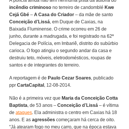
A polícia ainda não tem nenhuma pista da autoria do
incêndio criminoso
no terreiro de candomblé
Kwe
Cejá Gbé
–
A Casa do Criador
– da mãe de santo
Conceição d’Lissá
, em Duque de Caxias, na
Baixada Fluminense. O crime ocorreu em 26 de
junho, durante a madrugada, e foi registrado na 62ª
Delegacia de Polícia, em Imbariê, distrito do subúrbio
carioca. O fogo atingiu o segundo andar da casa e
destruiu teto, móveis, eletrodomésticos, roupas de
santos e de integrantes do terreiro.
A reportagem é de
Paulo Cezar Soares
, publicado
ppr
CartaCapital
, 12-08-2014.
Não é a primeira vez que
Maria da Conceição Cotta
Baptista
, de 53 anos –
Conceição d’Lissá
– é vítima
de
ataques
. Ela administra o centro em Caxias há 18
anos. E as
agressões
começaram há cerca de oito.
“Já atearam fogo no meu carro, que na época estava