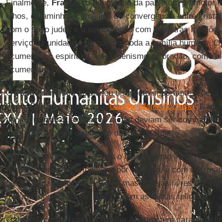
Finalmente,
Francisco
é um papa da paz e um promotor e
olhos, o caminho ecumênico de convergência entre crist
com o povo judeu e a colaboração com as outras religiões
serviço da unidade e da paz por toda a família humana. O 
ecumenismo espiritual, o ecumenismo da oração, como al
ecumenismo.
O
Papa Francisco
adicionou um ponto importante, que já
João XXIII
no seu discurso
Gaudet Mater Ecclesia
. Naqu
tinha afirmado que os erros já não deviam ser combatido
mas curados com o remédio da misericórdia.
Isso vale principalmente para o ecumenismo intracristão
Igrejas orientais e ortodoxas, por um lado, e com os irm
nascidas da
Reforma
e de algumas "Igrejas livres" de con
mesmo, depois, para o diálogo com as outras religiões.
O diálogo com o povo da
Antiga Aliança
tem característic