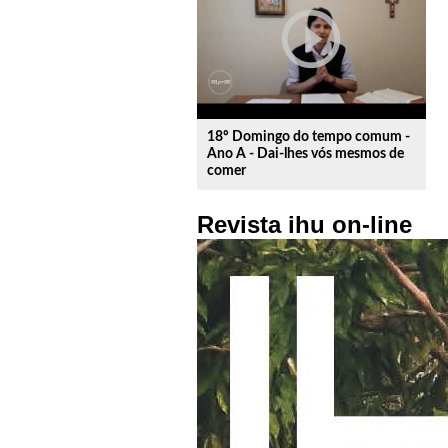
play_circle_outline
18º Domingo do tempo comum -
Ano A - Dai-lhes vós mesmos de
comer
Revista ihu on-line