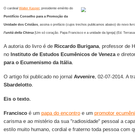
O cardeal
Walter Kasper
, presidente emérito do
Pontifício Conselho para a Promoção da
Unidade dos Cristãos
, assina o prefácio (cujos trechos publicamos abaixo) do novo liv
l’unità della Chiesa
[Um só coração. Papa Francisco e a unidade da Igreja] (Ed. Terrasa
A autoria do livro é de
Riccardo Burigana
, professor de 
no
Instituto de Estudos Ecumênicos de Veneza
e direto
para o Ecumenismo da Itália
.
O artigo foi publicado no jornal
Avvenire
, 02-07-2014. A t
Sbardelotto
.
Eis o texto.
Francisco
é um
papa do encontro
e um
promotor ecumêni
carisma e ao mistério da sua "radiosidade" pessoal a cap
estilo muito humano, cordial e fraterno toda pessoa com q