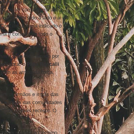
cumênico da paz. Aos seus
ãos, assim como a amizade
, caminham lado a lado e a
Concílio já havia indicado o
ma e coração de todo o
 havia sido mencionado por
ela época, o
Papa Roncalli
s com as armas da força,
 com os irmãos e irmãs das
ãos e irmãs das comunidades
stituição mais recente. O
as peculiares: ao término