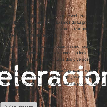
em profundidade.
A Ásia pode ajudar os cristãos a redescobrirem seus próp
mergulhando novamente nos abismos do Espírito. Aqui s
de ação, mais um caminho capaz de lançar pontes proféti
tudo em todos" da escatologia.
Nesse sentido, oferece-se ao ecumenismo hoje um novo pe
significado original do termo oikoumene já indicava todo 
riqueza do patrimônio das culturas dos diversos povos.
O papa que veio do "fim do mundo", graças aos simpáticos
empáticos encontros que estreita, graças à amplitude do f
em um espírito de paz e de misericórdia, poderá oferecer
totalmente pessoal.
⚠️
Comunicar erro