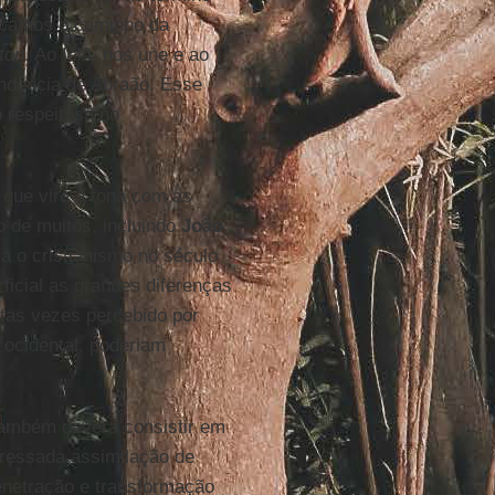
bocamos o caminho da
ton
. Ao Islã, nos une e ao
ndência de Abraão. Esse
 respeitosa no
 que virá à tona com as
o de muitos, incluindo
João
ra o cristianismo no século
ficial as grandes diferenças
itas vezes percebido por
ocidental, poderiam
ambém deverá consistir em
pressada assimilação de
enetração e transformação