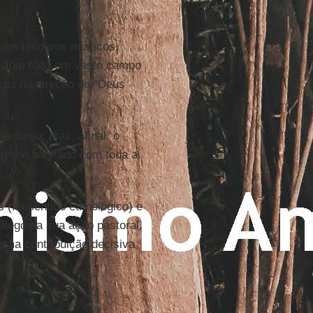
rios tesouros místicos,
e abre todo um vasto campo
cas na direção do "Deus
rcurso; mas, afinal, o
o globo habitado com toda a
 (no sentido etimológico) e
ôlego da sua ação pastoral,
 uma contribuição decisiva