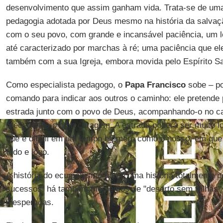
desenvolvimento que assim ganham vida. Trata-se de uma 
pedagogia adotada por Deus mesmo na história da salva
com o seu povo, com grande e incansável paciência, um 
até caracterizado por marchas à ré; uma paciência que el
também com a sua Igreja, embora movida pelo Espírito Sa
Como especialista pedagogo, o
Papa Francisco
sobe – po
comando para indicar aos outros o caminho: ele pretende
estrada junto com o povo de Deus, acompanhando-o no ca
precedendo-o com coragem. A estrada poderá ser muito lo
que é difícil em um tempo efêmero como o nosso, em qu
tudo e logo.
A história do ecumenismo não é uma história totalmente p
sucessos; há também momentos de "deserto sem trilhas" e
inesperadas.