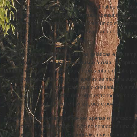
de uma longa história, difícil e complexa, finalmente em
amizade, que encontrará a sua plenitude apenas no
escha
mesmo tempo nos distingue a fé no Deus único e a desce
fundamento comum pode tornar possível uma colaboração
compromisso com a paz e a justiça.
O diálogo com as religiões e culturas asiáticas é um tema
anunciadas viagens do
Papa Francisco
à
Ásia
. Na opiniã
Paulo II
, é justamente a Ásia que representa o desafio pa
XXI. A globalização deixou surgir apenas de maneira super
culturais e espirituais, mas, dado que o cristianismo é mu
essas culturas antigas como um corpo estranho de marca 
explodir novos conflitos entre civilizações e povos.
A ponte para o
Oriente
não pode ser apenas o mercado: t
um encontro a mística asiática. Não no sentido de uma a
"pedaços a gosto" de religiões orientais, mas de uma cop