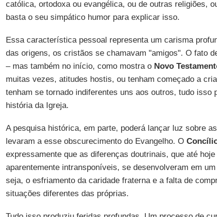
católica, ortodoxa ou evangélica, ou de outras religiões, 
basta o seu simpático humor para explicar isso.
Essa característica pessoal representa um carisma profun
das origens, os cristãos se chamavam "amigos". O fato de
– mas também no início, como mostra o
Novo Testament
muitas vezes, atitudes hostis, ou tenham começado a cria
tenham se tornado indiferentes uns aos outros, tudo isso 
história da Igreja.
A pesquisa histórica, em parte, poderá lançar luz sobre a
levaram a esse obscurecimento do Evangelho. O
Concíli
expressamente que as diferenças doutrinais, que até hoj
aparentemente intransponíveis, se desenvolveram em um 
seja, o esfriamento da caridade fraterna e a falta de comp
situações diferentes das próprias.
Tudo isso produziu feridas profundas. Um processo de cur