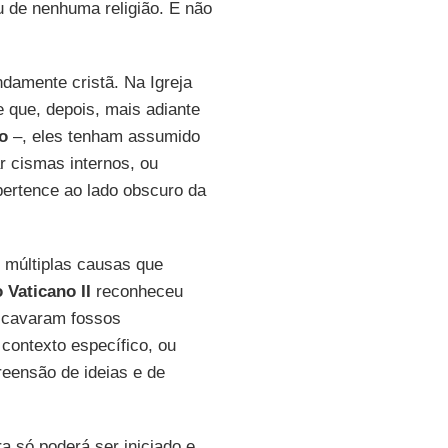
ou de nenhuma religião. E não
damente cristã. Na Igreja
 que, depois, mais adiante
o
–, eles tenham assumido
r cismas internos, ou
pertence ao lado obscuro da
s múltiplas causas que
o Vaticano II
reconheceu
e cavaram fossos
contexto específico, ou
reensão de ideias e de
a só poderá ser iniciado e