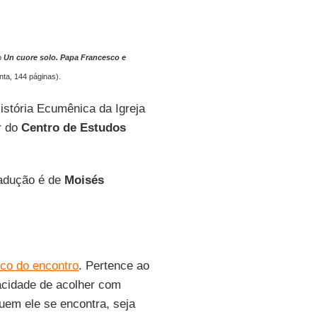
ro
Un cuore solo. Papa Francesco e
nta, 144 páginas).
História Ecumênica da Igreja
r do
Centro de Estudos
radução é de
Moisés
co do encontro
. Pertence ao
acidade de acolher com
uem ele se encontra, seja