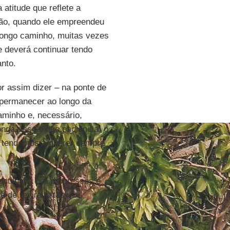
atitude que reflete a
ção, quando ele empreendeu
longo caminho, muitas vezes
e deverá continuar tendo
nto.
r assim dizer – na ponte de
 permanecer ao longo da
minho e, necessário,
nga. Isso exige paciência, o
e tendemos a querer sempre
ontilhada por progressos e
 de reviravoltas