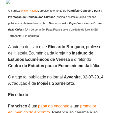
O cardeal
Walter Kasper
, presidente emérito do
Pontifício Conselho para a
Promoção da Unidade dos Cristãos
, assina o prefácio (cujos trechos
publicamos abaixo) do novo livro
Un cuore solo. Papa Francesco e l’unità
della Chiesa
[Um só coração. Papa Francisco e a unidade da Igreja] (Ed.
Terrasanta, 144 páginas).
A autoria do livro é de
Riccardo Burigana
, professor
de História Ecumênica da Igreja no
Instituto de
Estudos Ecumênicos de Veneza
e diretor do
Centro de Estudos para o Ecumenismo da Itália
.
O artigo foi publicado no jornal
Avvenire
, 02-07-2014.
A tradução é de
Moisés Sbardelotto
.
Eis o texto.
Francisco
é um
papa do encontro
e um
promotor
ecumênico do encontro
. Pertence ao carisma e ao