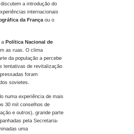
 discutem a introdução do
xperiências internacionais
ográfica da França
ou o
a a
Política Nacional de
om as ruas. O clima
parte da população a percebe
 tentativas de revitalização
apressadas foram
dos sovietes.
do numa experiência de mais
os 30 mil conselhos de
cação e outros), grande parte
mpanhadas pela Secretaria-
eminadas uma