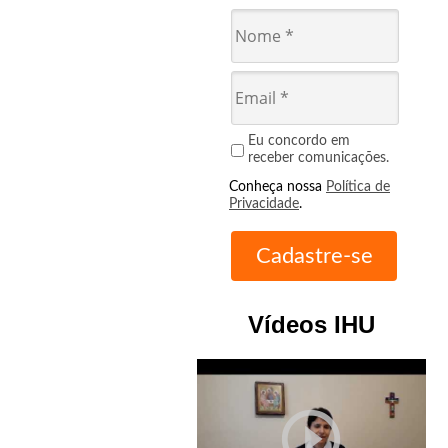
Eu concordo em
receber comunicações.
Conheça nossa
Política de
Privacidade
.
Vídeos IHU
play_circle_outline