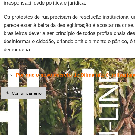
irresponsabilidade política e jurídica.
Os protestos de rua precisam de resolução institucional 
parece estar à beira da deslegitimação é apostar na crise
brasileiros deveria ser princípio de todos profissionais de
desinformar o cidadão, criando artificialmente o pânico, 
democracia.
Veja também
:
Por que o novo decreto de Dilma não é bolivarian
⚠️
Comunicar erro