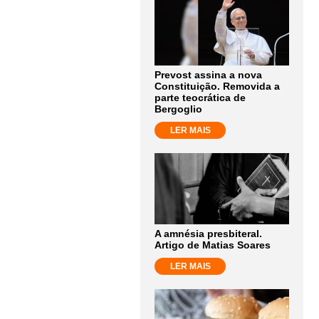
Prevost assina a nova
Constituição. Removida a
parte teocrática de
Bergoglio
LER MAIS
A amnésia presbiteral.
Artigo de Matias Soares
LER MAIS