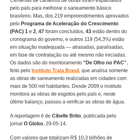
Centenas de canteiros de obras foram espalhados
pelo país para melhorar o saneamento básico
brasileiro. Mas, dos 219 empreendimentos aprovados
pelo
Programa de Aceleração do Crescimento
(PAC) 1
e
2
,
47
foram concluídos,
43
estão dentro do
cronograma do governo, e outros 119 (54,3%) estão
em situação inadequada — atrasadas, paralisadas,
em fase de contratação ou até mesmo não iniciadas.
Os dados são do monitoramento
“De Olho no PAC”
,
feito pelo
Instituto Trata Brasil
, que analisa somente
as obras de saneamento realizadas em cidades com
mais de 500 mil habitantes. Desde 2009 o instituto
monitora as obras de esgotos pelo país e, neste
último balanço, passou a verificar as obras de água.
A reportagem é de
Cibelle Brito
, publicada pelo
jornal
O Globo
, 29-05-14.
Com valores que totalizam R$ 10,3 bilhões de