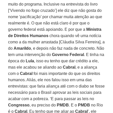
muito do programa. Inclusive na entrevista do livro
[‘Vivendo no fogo cruzado’] ele diz que não gosta do
nome ‘pacificação’ por chamar muita atenção ao que
realmente é. O que não está claro é por que o
governo federal está apoiando. E por que a
Ministra
de Direitos Humanos
chora quando vê uma notícia
como a da mulher arrastada [Cláudia Silva Ferreira], a
do
Amarildo
, e depois não faz nada de concreto. Não
tem uma intervenção do
Governo Federal
. E tinha na
época do
Lula
, isso eu tenho que dar crédito a ele,
mas ele acabou se aliando ao
Cabral
, e a aliança
com o
Cabral
foi mais importante do que os direitos
humanos. Aliás, ele nos falou isso em uma das
entrevistas: que faria aliança até com o diabo se fosse
necessário para o Brasil aprovar as leis sociais para
acabar com a pobreza. ‘E para passar as leis no
Congresso
, eu preciso do
PMDB
. E o
PMDB
no Rio
é o
Cabral
. Eu tenho que me aliar ao
Cabral
’, ele