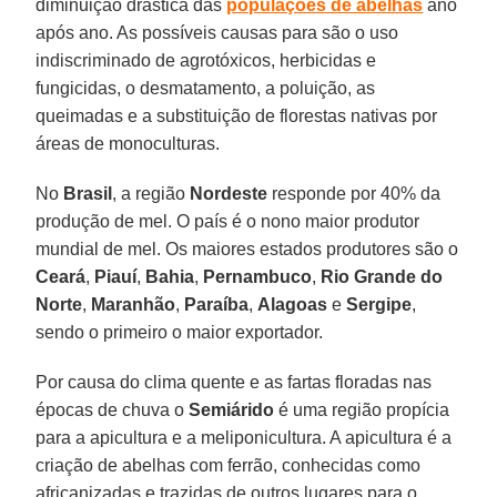
diminuição drástica das
populações de abelhas
ano
após ano. As possíveis causas para são o uso
indiscriminado de agrotóxicos, herbicidas e
fungicidas, o desmatamento, a poluição, as
queimadas e a substituição de florestas nativas por
áreas de monoculturas.
No
Brasil
, a região
Nordeste
responde por 40% da
produção de mel. O país é o nono maior produtor
mundial de mel. Os maiores estados produtores são o
Ceará
,
Piauí
,
Bahia
,
Pernambuco
,
Rio Grande do
Norte
,
Maranhão
,
Paraíba
,
Alagoas
e
Sergipe
,
sendo o primeiro o maior exportador.
Por causa do clima quente e as fartas floradas nas
épocas de chuva o
Semiárido
é uma região propícia
para a apicultura e a meliponicultura. A apicultura é a
criação de abelhas com ferrão, conhecidas como
africanizadas e trazidas de outros lugares para o