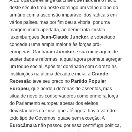
A Europa que emerge da crise que marcará o início
deste século tirou neste domingo um velho diabo do
armário com a ascensão imparável dos radicais em
vários países, mas por fim deu a vitória, por uma
margem muito apertada, ao democrata-cristão
luxemburguês
Jean-Claude Juncker
, e sobretudo
concedeu uma ampla maioria às forças pró-
europeias. Ganharam
Juncker
e sua mensagem de
austeridade e reformas, a qual agora promete agregar
um toque social. Após ter dominado com clareza as
instituições na última década e meia, a
Grande
Recessã
o teve seu preço no
Partido Popular
Europeu
, que perdeu dezenas de assentos, mas
situa de novo os conservadores como primeira força
do Parlamento europeu apesar dos efeitos
devastadores da crise, que até agora havia varrido
todo tipo de Governos, quase sem exceção. A
Eurocâmara
não passou por essa centrífuga política,