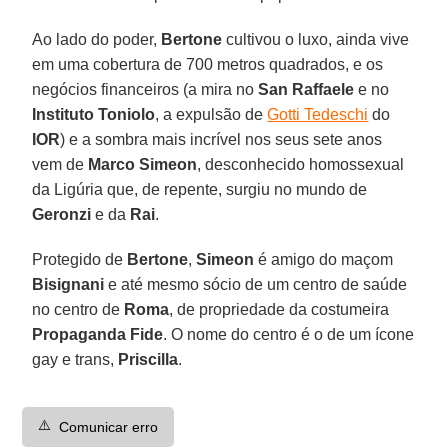
Ao lado do poder,
Bertone
cultivou o luxo, ainda vive
em uma cobertura de 700 metros quadrados, e os
negócios financeiros (a mira no
San Raffaele
e no
Instituto Toniolo
, a expulsão de
Gotti Tedeschi
do
IOR
) e a sombra mais incrível nos seus sete anos
vem de
Marco Simeon
, desconhecido homossexual
da Ligúria que, de repente, surgiu no mundo de
Geronzi
e da
Rai
.
Protegido de
Bertone
,
Simeon
é amigo do maçom
Bisignani
e até mesmo sócio de um centro de saúde
no centro de
Roma
, de propriedade da costumeira
Propaganda Fide
. O nome do centro é o de um ícone
gay e trans,
Priscilla
.
⚠️
Comunicar erro