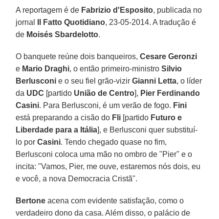
A reportagem é de
Fabrizio d'Esposito
, publicada no
jornal
Il Fatto Quotidiano
, 23-05-2014. A tradução é
de
Moisés Sbardelotto
.
O banquete reúne dois banqueiros,
Cesare Geronzi
e
Mario Draghi
, o então primeiro-ministro
Silvio
Berlusconi
e o seu fiel grão-vizir
Gianni Letta
, o líder
da
UDC
[partido
União de Centro
],
Pier Ferdinando
Casini
. Para Berlusconi, é um verão de fogo.
Fini
está preparando a cisão do
Fli
[partido
Futuro e
Liberdade para a Itália
], e Berlusconi quer substituí-
lo por
Casini
. Tendo chegado quase no fim,
Berlusconi coloca uma mão no ombro de "Pier" e o
incita: "Vamos, Pier, me ouve, estaremos nós dois, eu
e você, a nova Democracia Cristã".
Bertone
acena com evidente satisfação, como o
verdadeiro dono da casa. Além disso, o palácio de