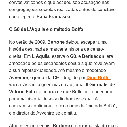
corvos vaticanos e que acabou sob acusação nas
congregações secretas realizadas antes do conclave
que elegeu o
Papa Francisco
.
O G8 de L'Aquila e o método Boffo
No verão de 2009,
Bertone
deixou escapar uma
história destinada a marcar a história da centro-
direita. Em
L'Aquila
, estava o
G8
, e
Berlusconi
era
ameaçado pelos escândalos sexuais que revelavam
a sua hipersexualidade. Até mesmo o moderado
Avvenire
, o jornal da
CEI
, dirigido por
Dino Boffo
,
vacila. Assim, alguém vazou ao jornal
Il Giornale
, de
Vittorio Feltri
, a notícia de que Boffo foi condenado
por uma história de assédio homossexual. A
campanha continuou, com o nome de "método Boffo",
e o diretor do Avvenire se demitiu.
Algum tempo depois,
Bertone
e um jornalista do mais