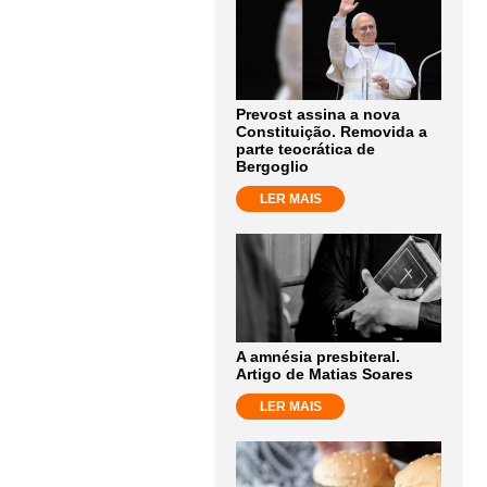
Prevost assina a nova
Constituição. Removida a
parte teocrática de
Bergoglio
LER MAIS
A amnésia presbiteral.
Artigo de Matias Soares
LER MAIS