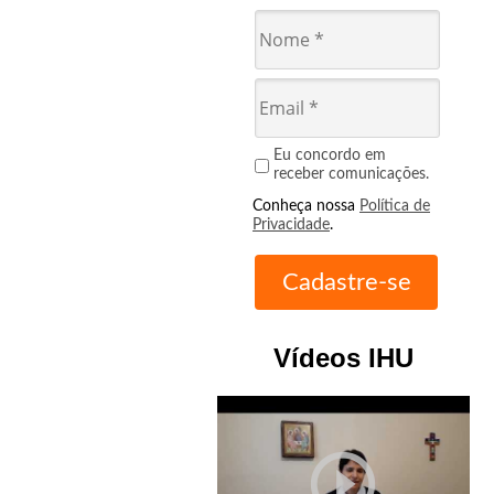
Eu concordo em
receber comunicações.
Conheça nossa
Política de
Privacidade
.
Vídeos IHU
play_circle_outline