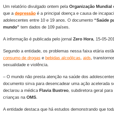
Um relatório divulgado ontem pela
Organização Mundial
que a
depressão
é a principal doença e causa de incapac
adolescentes entre 10 e 19 anos. O documento
“Saúde pa
mundo”
tem dados de 109 países.
A informação é publicada pelo jornal
Zero Hora
, 15-05-20
Segundo a entidade, os problemas nessa faixa etária estão
consumo de drogas
e
bebidas alcoólicas
,
aids
, transtorno
sexualidade e violência.
– O mundo não presta atenção na saúde dos adolescente
documento sirva para desencadear uma ação acelerada s
declarou a médica
Flavia Bustreo
, subdiretora geral par
crianças na
OMS
.
A entidade destaca que há estudos demonstrando que to