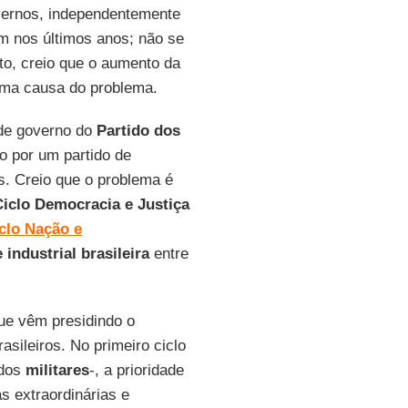
overnos, independentemente
am nos últimos anos; não se
o, creio que o aumento da
uma causa do problema.
 de governo do
Partido dos
do por um partido de
. Creio que o problema é
Ciclo Democracia e Justiça
clo Nação e
 industrial brasileira
entre
ue vêm presidindo o
sileiros. No primeiro ciclo
dos
militares
-, a prioridade
s extraordinárias e