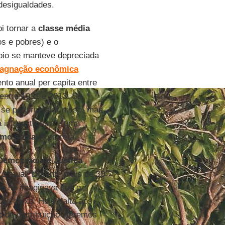
desigualdades.
i tornar a
classe
média
os e pobres) e o
mbio se manteve depreciada
tagnação econômica
nto anual per capita entre
entre 1991 e 2013. Se
e poderia falar nisso, mas
 infraestrutura e uma
mo social
é correta.
 Democracia
e Justiça
iro atual. Durante mais de 30
ão se imaginava que o
o baixo. Hoje, falta aos
o de distribuição. Teremos