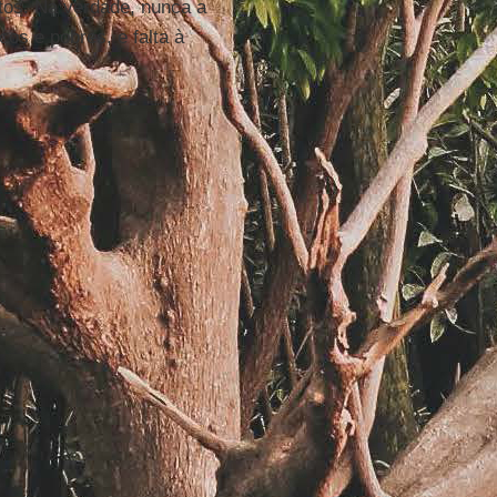
etos. Na verdade, nunca a
icos e pobres, e falta à