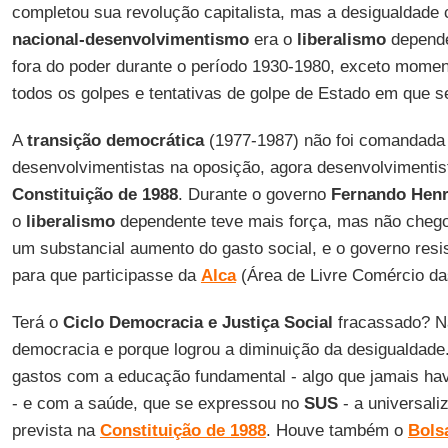
completou sua revolução capitalista, mas a desigualdade c
nacional-desenvolvimentismo
era o
liberalismo
depende
fora do poder durante o período 1930-1980, exceto momen
todos os golpes e tentativas de golpe de Estado em que s
A
transição democrática
(1977-1987) não foi comandada p
desenvolvimentistas na oposição, agora desenvolvimentis
Constituição
de 1988
. Durante o governo
Fernando Henr
o
liberalismo
dependente teve mais força, mas não chego
um substancial aumento do gasto social, e o governo resi
para que participasse da
Alca
(Área de Livre Comércio da
Terá o
Ciclo Democracia e Justiça Social
fracassado? Nã
democracia e porque logrou a diminuição da desigualdad
gastos com a educação fundamental - algo que jamais havia
- e com a saúde, que se expressou no
SUS
- a universal
prevista na
Constituição de 1988
. Houve também o
Bols