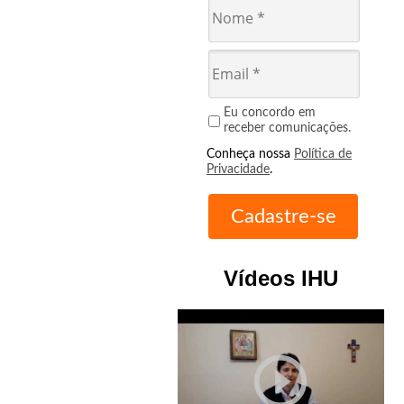
Eu concordo em
receber comunicações.
Conheça nossa
Política de
Privacidade
.
Vídeos IHU
play_circle_outline