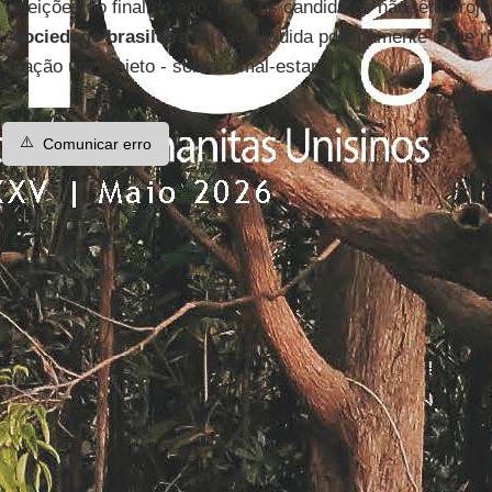
eleições no final do ano, mas os candidatos não têm proj
sociedade brasileira
foi tão dividida politicamente entre r
nação um projeto - sobra o mal-estar.
⚠️
Comunicar erro