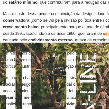
do
salário
mínimo
, que contribuíram para a redução das 
Mas o custo dessa pequena diminuição da desigualdade fo
conservadora
(como se viu pela divisão política entre ric
crescimento baixo
, principalmente porque a taxa de câ
desde 1991. Excluindo-se os anos 1980, que foram de
es
causada pelo
endividamento
externo
, a taxa de crescime
1931 e 1980 foi de 4% ao ano contra apenas 1,6% ao ano 
definíssemos desenvolvimentismo pelo crescimento, nem s
como houve uma tentativa de planejar os investimentos na
política industrial ativa, a denominação
desenvolvimentis
Creio que o baixo crescimento é um sinal de que o
Ciclo
Social
se esgotou, e talvez derive daí o mal-estar brasile
anos, a diminuição da desigualdade foi um projeto, mas n
desenvolvimento
econômico
que a acompanharia fosse tã
brasileiros tanto projeto de desenvolvimento quanto projet