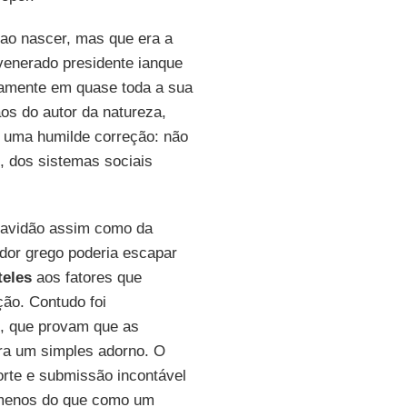
 ao nascer, mas que era a
venerado presidente ianque
amente em quase toda a sua
os do autor da natureza,
 uma humilde correção: não
, dos sistemas sociais
cravidão assim como da
ador grego poderia escapar
teles
aos fatores que
ão. Contudo foi
o, que provam que as
ara um simples adorno. O
orte e submissão incontável
 menos do que como um