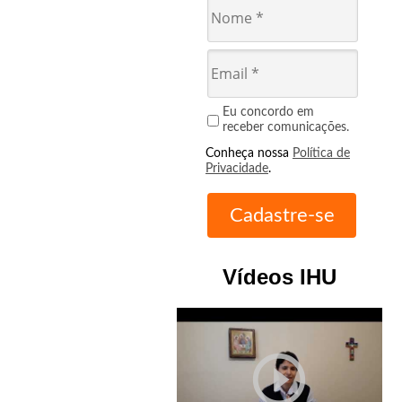
Eu concordo em
receber comunicações.
Conheça nossa
Política de
Privacidade
.
Vídeos IHU
play_circle_outline