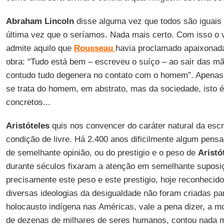
Abraham Lincoln
disse alguma vez que todos são iguais
última vez que o seríamos. Nada mais certo. Com isso o 
admite aquilo que
Rousseau
havia proclamado apaixonad
obra: “Tudo está bem – escreveu o suíço – ao sair das mã
contudo tudo degenera no contato com o homem”. Apenas
se trata do homem, em abstrato, mas da sociedade, isto é
concretos...
Aristóteles
quis nos convencer do caráter natural da es
condição de livre. Há 2.400 anos dificilmente algum pens
de semelhante opinião, ou do prestigio e o peso de
Aristó
durante séculos fixaram a atenção em semelhante suposiç
precisamente este peso e este prestigio, hoje reconhecid
diversas ideologias da desigualdade não foram criadas p
holocausto indígena nas Américas, vale a pena dizer, a m
de dezenas de milhares de seres humanos, contou nada