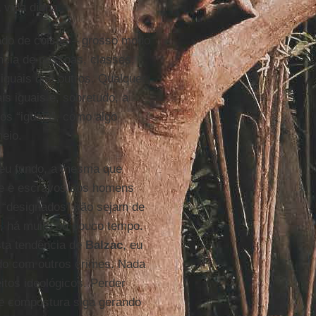
 vida digna.
tado de coisas – grosso modo
ência de pessoas, classes,
iguais que outros. Qualquer
s iguais e, sobretudo, a
nos “iguais”, como algo
heio.
seu fundo, a mesma que
re e escravos aos homens
s “designados” não sejam de
z, há muito ou pouco tempo.
sta tendência de
Balzac
, eu
ido com outros crimes. Nada
eitos ideológicos. Perder
de compostura siga gerando