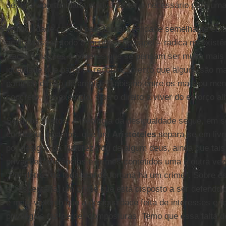
de ter a oportunidade efetiva de ter o necessário para uma
A dificuldade crucial para tornar realidade semelhante es
aceitáveis por todo o mundo... no papel – radica na exist
“raças”, nações e poderes que se pensam ser muito mais 
igualdade que parta do reconhecimento que alguns são mai
partir do direito de ampliar o abismo entre os mais ou me
concreto, por exemplo, visa o direito a viver do esforço al
Sejamos diretos. A ideologia da desigualdade segue, em 
conduziu, digamos, que um
Aristóteles
separa-se em liv
por designo da Natureza ou de algum deus, ainda que tai
privações, violências e crimes cometidos uma e outra ve
“Por detrás de toda grande fortuna há um crime”. Sobre e
acrescentaria: um crime que está disposto a ser defendd
é mais violento que a desigualdade feita de interesses e f
privilégios faz perder composturas. Temo que essa falta 