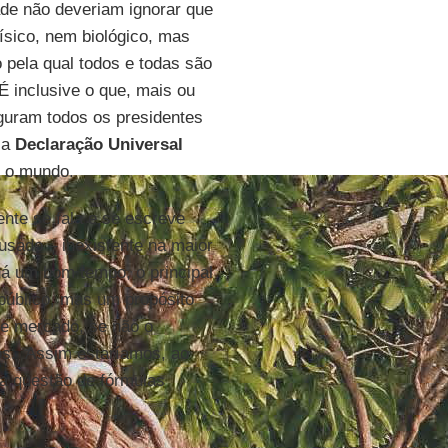
ade não deveriam ignorar que
sico, nem biológico, mas
o pela qual todos e todas são
É inclusive o que, mais ou
uram todos os presidentes
 a
Declaração Universal
 o mundo.
ente se fala e se escreve
usado – inexistente na maior
há um bom tempo, o principal
público, mas um propósito
re mercado, se não o
dos. Assim estaríamos, ao
a questão de fórmulas