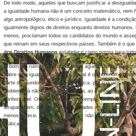
De todo modo, aqueles que buscam justificar a desiguald
a igualdade humana não é um conceito matemático, nem fí
algo antropológico, ético e jurídico. Igualdade é a condiçã
igualmente dignos de direitos enquanto direitos humanos. 
menos, proclamam todos os candidatos do mundo e asseg
que reinam em seus respectivos países. Também é o que
dos Direitos Humanos
estabelece como norma para todo
O bom e o ruim disto é que o papel aguenta tudo. Infelizm
sobre uma igualdade – justiça social é o sobrenome mais 
parte do mundo. Porém. isso significa, por sua vez, que, 
problema já não é mais algo teórico, ao menos como fato 
confessável. Os neoliberais, por exemplo, juram que o liv
atrapalharem, derramará oportunidades e justiça para to
menos parece, num bom momento: não tratar-se-ia de um
práticas?