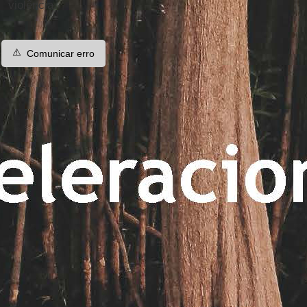
violência.
⚠️
Comunicar erro