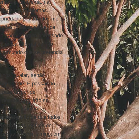
mente um problema, na
rdadeiros problemas.
opriedade privada dos meios
ões igualitárias se, de
“sagrado”? Algum apressado
a única alternativa. No
 um mundo que se pretendia
 nos igualar, senão
sigualdade. É passar do
, para dispor de
 por sua vez, irão se
 troca, garantem as
gar pretensão de que todos
s e crenças, estilos de
 possa impedir, a ninguém,