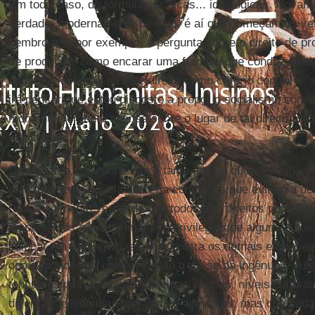
Em todo caso, de fórmulas práticas... ideológicas. Nova
verdade, modernamente falando, é aí que começam os ve
Lembro-me, por exemplo, a pergunta sobre o direito de pr
de produção: como encarar uma fórmula que conduz a relaç
antemão, assume-se este direito como critério central e 
irá pensar que estou disposto a propor o socialismo como 
momento pergunto apenas sobre o lugar de tal direito em
igualitário...
Semelhante sociedade não é tanto aquela que se ocupa de
principalmente aquela que cria condições que evitam a de
reconhecimento verbal de que todos têm direitos por igual
mecanismos que suprimam os privilégios de alguns e que,
colocar em vantagem, sobre e contra os demais e que, em
oportunidades do universo. Não trata-se da ingênua e vul
tenhamos possibilidades idênticas, roupas, níveis culturai
diversão, e idênticas moradias e alimentos, mas que nada