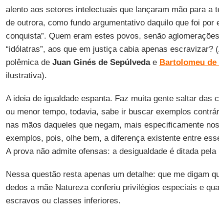
alento aos setores intelectuais que lançaram mão para a teo
de outrora, como fundo argumentativo daquilo que foi por
conquista”. Quem eram estes povos, senão aglomerações d
“idólatras”, aos que em justiça cabia apenas escravizar? (
polêmica de
Juan Ginés de Sepúlveda
e
Bartolomeu de 
ilustrativa).
A ideia de igualdade espanta. Faz muita gente saltar das
ou menor tempo, todavia, sabe ir buscar exemplos contrár
nas mãos daqueles que negam, mais especificamente nos
exemplos, pois, olhe bem, a diferença existente entre ess
A prova não admite ofensas: a desigualdade é ditada pela 
Nessa questão resta apenas um detalhe: que me digam qua
dedos a mãe Natureza conferiu privilégios especiais e qu
escravos ou classes inferiores.