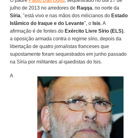
O padre
Paolo Dall'Oglio
, sequestrado no dia 27 de
julho de 2013 no arredores de
Raqqa
, no norte da
Síria
, "está vivo e nas mãos dos milicianos do
Estado
Islâmico do Iraque e do Levante
", o
Isis
. A
afirmação é de fontes do
Exército Livre Sírio (ELS)
,
a oposição armada contra o regime sírio, depois da
libertação de quatro jornalistas franceses que
supostamente foram sequestrados em junho passado
na Síria por militantes al-qaedistas do Isis.
A