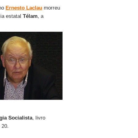
ino
Ernesto Laclau
morreu
ia estatal
Télam
, a
ia Socialista
, livro
 20.