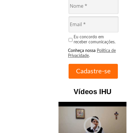
Eu concordo em
receber comunicações.
Conheça nossa
Política de
Privacidade
.
Vídeos IHU
play_circle_outline