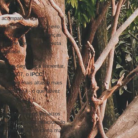
que acompanharam os
C tem um capítulo inteiro
tos, migração. As mudanças
ifes de corais e a floresta
eenpeace.
tão da segurança alimentar,
io de 2007, o
IPCC
 regiões mais altas e mais
 agricultura - o que talvez
to são somente os impactos
te do problema, relacionado
econhece que um clima mais