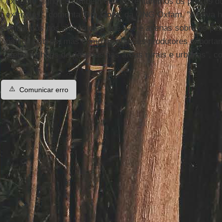
extremo significa também que enfrentaremos os preços d
extremos", comenta
Tim Gore
, da ONG Oxfam. "A nova hi
climáticos nos alimentos é que não é apenas sobre os pe
países pobres, mas como os grandes produtores exportam
afetar milhões de pessoas nas áreas rurais e urbanas", 
⚠️
Comunicar erro