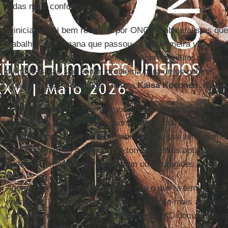
vidas mais confortáveis", diz.
A iniciativa foi bem recebida por ONGs ambientalistas 
trabalhos na semana que passou. "Pela primeira vez o IPC
sobre segurança humana, que fala sobre conflitos violen
climáticas não são só um problema para ursos polares, rec
tropical, mas é sobre nós", afirma
Kaisa Kosonen
, do Gr
O relatório também traz de modo mais aprofundado a ques
que ajuda a compor esse quadro mais humano. No relatór
colocava, por exemplo, a possibilidade de que em algumas
frias poderiam se beneficiar se tornando mais aptas para a
pudesse compensar as perdas em outras regiões.
Agora o texto é claro em mostrar que o que já temos vis
negativos. E aponta também para a relação mais abrangen
com o aumento de preços dos alimentos. "O documento r