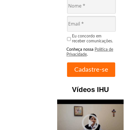
Eu concordo em
receber comunicações.
Conheça nossa
Política de
Privacidade
.
Vídeos IHU
play_circle_outline