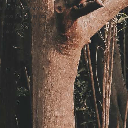
os alimentos mais
stória dos impactos
quenos produtores nos
 e os altos preços vão
complementa.