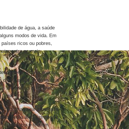
bilidade de água, a saúde
 alguns modos de vida. Em
 países ricos ou pobres,
maior entre os mais
desacelerar o crescimento
ifícil, erodir ainda mais a
vas armadilhas da pobreza,
a fome".
um foco maior na "dimensão
soas serão afetadas pode
 ou violência e tenham