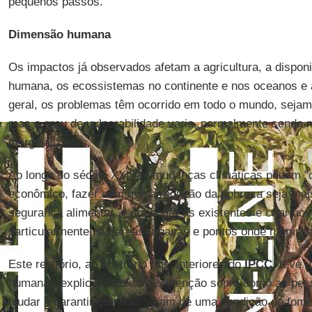
pequenos passos."
Dimensão humana
Os impactos já observados afetam a agricultura, a disponi
humana, os ecossistemas no continente e nos oceanos e
geral, os problemas têm ocorrido em todo o mundo, sejam
mas o grau de vulnerabilidade varia, normalmente sendo 
marginalizados.
Ao longo do século XXI, as mudanças climáticas podem "
econômico, fazer com que a redução da pobreza seja mais d
segurança alimentar, e prolongar as existentes e criar no
particularmente nas áreas urbanas e pontos onde há muit
Este relatório, ao contrário dos anteriores do
IPCC
, teve 
humana", explica Field. "Mais atenção sobre como as pes
ajudar a garantir que elas saiam de uma condição de fome