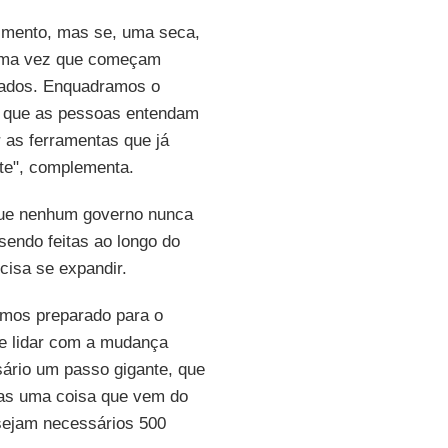
cimento, mas se, uma seca,
 uma vez que começam
rados. Enquadramos o
ir que as pessoas entendam
 as ferramentas que já
nte", complementa.
que nenhum governo nunca
 sendo feitas ao longo do
isa se expandir.
amos preparado para o
de lidar com a mudança
ário um passo gigante, que
as uma coisa que vem do
 sejam necessários 500