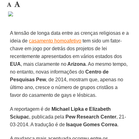
A tensão de longa data entre as crenças religiosas e a
ideia de
casamento homoafetivo
tem sido um fator-
chave em jogo por detrás dos projetos de lei
recentemente apresentados em vários estados dos
EUA
, mais claramente no
Arizona
. Ao mesmo tempo,
no entanto, novas informações do
Centro de
Pesquisas Pew
, de 2014, mostram que, apenas no
último ano, cresce o número de grupos cristãos a
favor do casamento de gays e lésbicas.
A reportagem é de
Michael Lipka e Elizabeth
Sciupac
, publicada pela
Pew Research Center
, 21-
03-2014. A tradução é de
Isaque Gomes Correa
.
A mudança mais acentuada ocorreu entre os