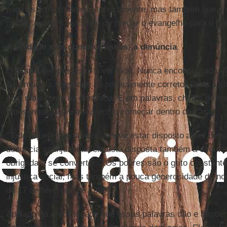
páginas e o estudemos teoricamente, mas também que o 
nesta conflitiva realidade de pregar o evangelho para o 
A verdade sem compromissos: a denúncia
O
Bispo
sempre disse a verdade. Nunca encobriu nada. 
dissimulá-la, apelando ao politicamente correto. Dada a s
com mais força na denúncia. E em palavras, cheias de ho
Monsenhor, disse era preciso começar dentro de casa.
"Todo aquele que denuncia deve estar disposto a ser denun
denuncia as injustiças ela está disposta também a escuta
obrigada a se converter... Os pobres são o grito constant
injustiça social, mas também a pouca generosidade da nos
de 17 de fevereiro de 1980).
Apoiado na credibilidade que essas palavras dão e tam