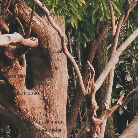
multuosos. Não é de se
 e meia, ou mais. Lembremos
u como as preparava, qual
or, durante toda a semana,
os crimes, a ignomínia de
ar, para denunciar, para
 uma voz que clama no
prir a sua missão."
 uma forte tensão por várias
a Igreja não devia se meter