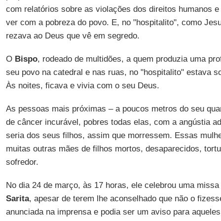
com relatórios sobre as violações dos direitos humanos e
ver com a pobreza do povo. E, no "hospitalito", como Jesu
rezava ao Deus que vê em segredo.
O
Bispo
, rodeado de multidões, a quem produzia uma pro
seu povo na catedral e nas ruas, no "hospitalito" estava 
Às noites, ficava e vivia com o seu Deus.
As pessoas mais próximas – a poucos metros do seu qua
de câncer incurável, pobres todas elas, com a angústia ad
seria dos seus filhos, assim que morressem. Essas mulh
muitas outras mães de filhos mortos, desaparecidos, tort
sofredor.
No dia 24 de março, às 17 horas, ele celebrou uma missa 
Sarita
, apesar de terem lhe aconselhado que não o fizesse
anunciada na imprensa e podia ser um aviso para aqueles