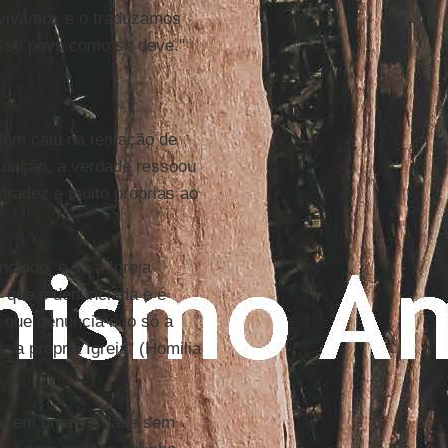
vivamos e o traduzamos
nosso povo como se deve."
Nem caiu na tentação de
ituação, a verdade ressoou
nradez e muito próprias ao
ciado, e se a Igreja
r que é denunciada e é
e que denuncia não só a
sa própria Igreja" (Homilia
bém em uma verdade sem