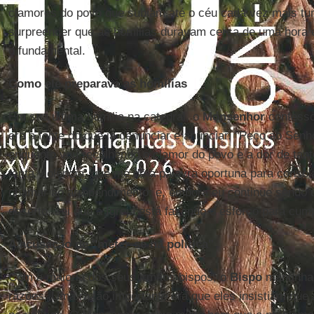
clamores do povo que subiam até o céu cada vez mais tu
surpreender que as homilias duravam cerca de uma hora
o fundamental.
Como ele preparava as homilias
Em sua última homilia na catedral, o
Monsenhor
confesso
era a fonte do que ia denunciar e anunciar. "Peço ao Senh
enquanto vou recolhendo o clamor do povo e a dor de tant
tanta violência, que me dê a palavra oportuna para consol
chamar ao arrependimento, e, embora eu continue sendo
deserto, sei que a Igreja está fazendo o esforço para cum
A acusação de "meter-se na política"
Com a maioria dos seus irmãos bispos, o
Bispo
mantinha
razões. Uma razão importante era que eles insistiam que 