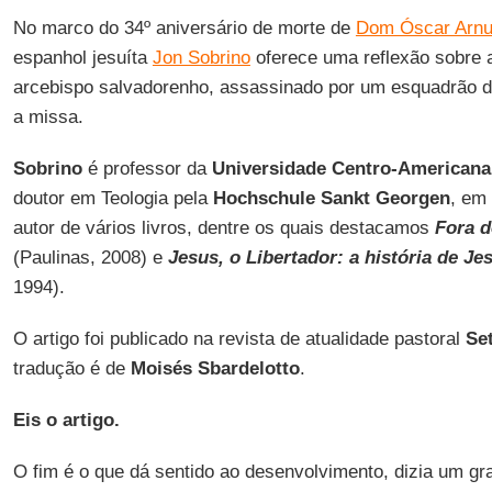
No marco do 34º aniversário de morte de
Dom Óscar Arnu
espanhol jesuíta
Jon Sobrino
oferece uma reflexão sobre a
arcebispo salvadorenho, assassinado por um esquadrão d
a missa.
Sobrino
é professor da
Universidade Centro-Americana
doutor em Teologia pela
Hochschule Sankt Georgen
, em
autor de vários livros, dentre os quais destacamos
Fora d
(Paulinas, 2008) e
Jesus, o Libertador: a história de J
1994).
O artigo foi publicado na revista de atualidade pastoral
Se
tradução é de
Moisés Sbardelotto
.
Eis o artigo.
O fim é o que dá sentido ao desenvolvimento, dizia um gr