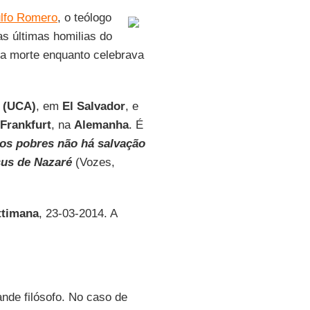
lfo Romero
, o teólogo
s últimas homilias do
a morte enquanto celebrava
 (UCA)
, em
El Salvador
, e
Frankfurt
, na
Alemanha
. É
os pobres não há salvação
esus de Nazaré
(Vozes,
ttimana
, 23-03-2014. A
ande filósofo. No caso de