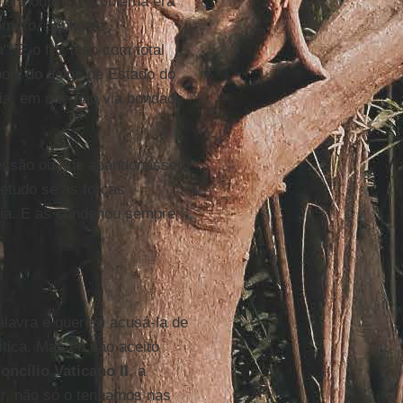
era outro: o problema era
omero, pública e
". E o fez isso com total
pois do golpe de Estado do
uia, em que não via bondade
epressão ou que abandonassem
retudo se as forças
gia. E as condenou sempre
alavra e querem acusá-la de
ítica. Mas eu não aceito
oncílio Vaticano II
, a
r, não só o tenhamos nas