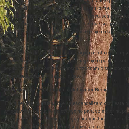
na política. O Monsenhor sabia muito bem que o problema 
sair da política de direita. Levando isso em conta, Dom R
conscientemente, nas suas homilias, "meteu-se na política
clareza quando analisou os três projetos que surgiram de
dia 15 de outubro de 1979. Condenou o projeto da oligarq
alguma.
Ao projeto da democracia cristã, exigiu o controle da r
o governo. E viu mais esperanças no projeto popular, sob
populares se unissem e não absolutizassem a sua ideolo
que cometiam atos violentos injusto.
Na homilia de 23 de março, a defesa do Bispo
"Eu já sei que há muitos que se escandalizam com esta p
ter deixado a pregação do evangelho para se meter na pol
essa acusação e faço um esforço para que tudo o que o
C
reunião de
Medellín
e de
Puebla
quiseram nos impulsiona