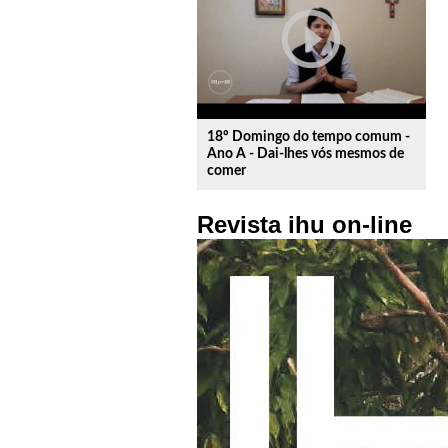
play_circle_outline
18º Domingo do tempo comum -
Ano A - Dai-lhes vós mesmos de
comer
Revista ihu on-line