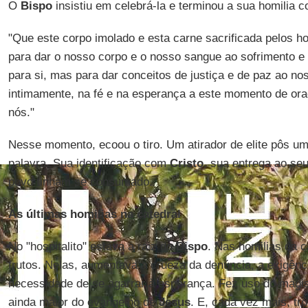
O
Bispo
insistiu em celebrá-la e terminou a sua homilia 
"Que este corpo imolado e esta carne sacrificada pelos
para dar o nosso corpo e o nosso sangue ao sofrimento e
para si, mas para dar conceitos de justiça e de paz ao n
intimamente, na fé e na esperança a este momento de or
nós."
Nesse momento, ecoou o tiro. Um atirador de elite pôs 
palavra. Sua identificação com
Cristo
, sua entrega ao se
povo tinham se consumado.
As últimas homilias na catedral
No "hospitalito" estava a raiz do
Bispo
. Nas homilias da 
frutos. Nelas, aumentava a crueza da denúncia, a exigênc
necessidade de se agarrar à esperança. Fez uso do magist
ainda maior do evangelho de
Jesus
. E, cada vez mais, tr