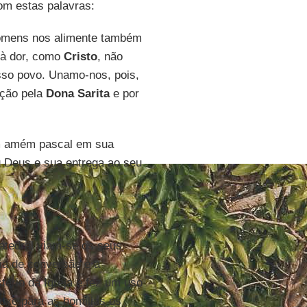
com estas palavras:
 homens nos alimente também
 à dor, como
Cristo
, não
osso povo. Unamo-nos, pois,
ação pela
Dona Sarita
e por
um amém pascal em sua
u Deus e sua entrega ao seu
catedral viam-se os seus
ia de conversão e a
ério da Igreja e fez um uso
ouxe para as homilias os