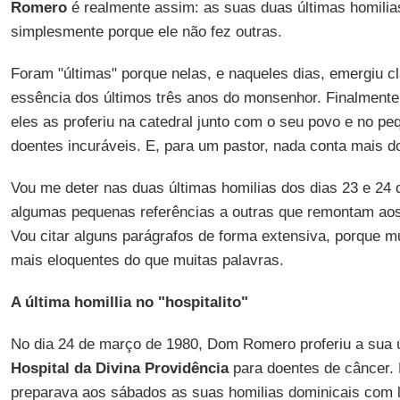
Romero
é realmente assim: as suas duas últimas homilia
simplesmente porque ele não fez outras.
Foram "últimas" porque nelas, e naqueles dias, emergiu c
essência dos últimos três anos do monsenhor. Finalmente,
eles as proferiu na catedral junto com o seu povo e no pe
doentes incuráveis. E, para um pastor, nada conta mais do
Vou me deter nas duas últimas homilias dos dias 23 e 24
algumas pequenas referências a outras que remontam ao
Vou citar alguns parágrafos de forma extensiva, porque m
mais eloquentes do que muitas palavras.
A última homillia no "hospitalito"
No dia 24 de março de 1980, Dom Romero proferiu a sua ú
Hospital da Divina Providência
para doentes de câncer. N
preparava aos sábados as suas homilias dominicais com liv