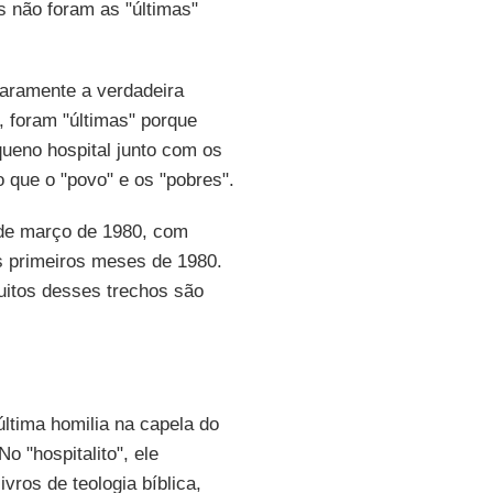
s não foram as "últimas"
laramente a verdadeira
 foram "últimas" porque
queno hospital junto com os
 que o "povo" e os "pobres".
 de março de 1980, com
s primeiros meses de 1980.
uitos desses trechos são
ltima homilia na capela do
o "hospitalito", ele
ros de teologia bíblica,