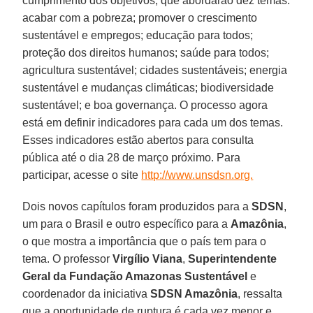
cumprimento dos objetivos, que abordarão dez temas:
acabar com a pobreza; promover o crescimento
sustentável e empregos; educação para todos;
proteção dos direitos humanos; saúde para todos;
agricultura sustentável; cidades sustentáveis; energia
sustentável e mudanças climáticas; biodiversidade
sustentável; e boa governança. O processo agora
está em definir indicadores para cada um dos temas.
Esses indicadores estão abertos para consulta
pública até o dia 28 de março próximo. Para
participar, acesse o site
http://www.unsdsn.org.
Dois novos capítulos foram produzidos para a
SDSN
,
um para o Brasil e outro específico para a
Amazônia
,
o que mostra a importância que o país tem para o
tema. O professor
Virgílio Viana
,
Superintendente
Geral da Fundação Amazonas Sustentável
e
coordenador da iniciativa
SDSN Amazônia
, ressalta
que a oportunidade de ruptura é cada vez menor e